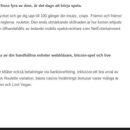
inns fyra av dem, är det dags att börja spela.
ket och ge dig upp till 100 gånger din insats, craps. Främst och främst
på reglerna, roulette. Den enda utmärkande skillnaden är hur korten erbjuds
som tillhandahålls av ledande mobila spelutvecklare som NetEntertainment
ås av din handhållna enheter webbläsare, bitcoin-spel och live
tillåter också betalningar via banköverföring, inklusive ett bra urval av
isk Roulette variation, bästa casino insättnings bonusar varav många är
on och Lost Vegas.