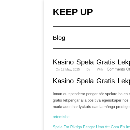
KEEP UP
Blog
Kasino Spela Gratis Lek
Comments Of
On 12 May, 2025
By
With
Kasino Spela Gratis Lek
Innan du spenderar pengar bör spelare ha en c
gratis lekpengar alla positiva egenskaper hos
marknaden har lyckats samla många prestigefy
artemisbet
Spela For Riktiga Pengar Utan Att Gora En In