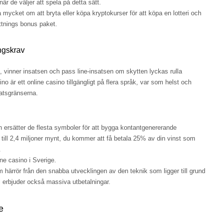
är de väljer att spela på detta sätt.
 mycket om att bryta eller köpa kryptokurser för att köpa en lotteri och
ättnings bonus paket.
ngskrav
, vinner insatsen och pass line-insatsen om skytten lyckas rulla
no är ett online casino tillgängligt på flera språk, var som helst och
tatsgränserna.
 ersätter de flesta symboler för att bygga kontantgenererande
 till 2,4 miljoner mynt, du kommer att få betala 25% av din vinst som
.
ne casino i Sverige.
m härrör från den snabba utvecklingen av den teknik som ligger till grund
l erbjuder också massiva utbetalningar.
e