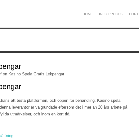
HOME
INFO PRODUK
PORT
pengar
f
on Kasino Spela Gratis Lekpengar
pengar
hans att testa plattformen, och öppen för behandling. Kasino spela
 denna leverantör är välgrundade eftersom det i mer än 20 års arbete på
llda utmärkelser, och inom en kort tid.
sättning