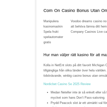
Com On Casino Bonus Utan Oms
Manipulera
Voodoo dreams casino no d
kasinomaskin
att behöva lämna ditt hem,
Spela frukt
Company Casinos Live cas
spelautomater
gratis
Hur man väljer rätt kasino för att m
Kolla in NetEnt slots på ditt favorit Michigan
tillgängliga från olika länder över hela världe
tidskrävande, winbig casino bonus utan omsä
Nordicbet Casino Se 2025 Review
Medan Neteller inte är så enkelt eller s
mycket som hans Don’t Pass-satsning.
Prydd Peacock slot är ett utmärkt val för