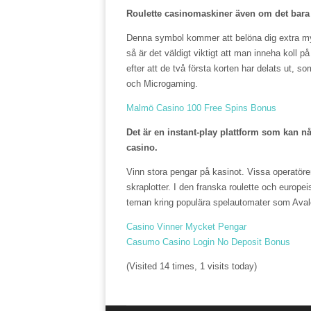
Roulette casinomaskiner även om det bara f
Denna symbol kommer att belöna dig extra myc
så är det väldigt viktigt att man inneha koll 
efter att de två första korten har delats ut, 
och Microgaming.
Malmö Casino 100 Free Spins Bonus
Det är en instant-play plattform som kan n
casino.
Vinn stora pengar på kasinot. Vissa operatörer 
skraplotter. I den franska roulette och europe
teman kring populära spelautomater som Aval
Casino Vinner Mycket Pengar
Casumo Casino Login No Deposit Bonus
(Visited 14 times, 1 visits today)