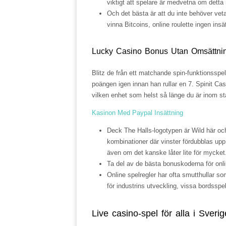
viktigt att spelare är medvetna om detta n
Och det bästa är att du inte behöver veta
vinna Bitcoins, online roulette ingen ins
Lucky Casino Bonus Utan Omsättni
Blitz de från ett matchande spin-funktionsspel
poängen igen innan han rullar en 7. Spinit Casi
vilken enhet som helst så länge du är inom s
Kasinon Med Paypal Insättning
Deck The Halls-logotypen är Wild här och
kombinationer där vinster fördubblas upp
även om det kanske låter lite för mycket
Ta del av de bästa bonuskoderna för onli
Online spelregler har ofta smutthullar so
för industrins utveckling, vissa bordsspe
Live casino-spel för alla i Sverig