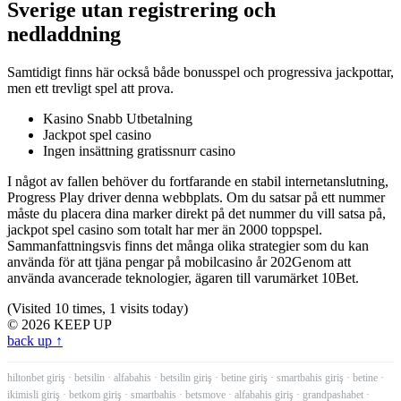
Sverige utan registrering och
nedladdning
Samtidigt finns här också både bonusspel och progressiva jackpottar,
men ett trevligt spel att prova.
Kasino Snabb Utbetalning
Jackpot spel casino
Ingen insättning gratissnurr casino
I något av fallen behöver du fortfarande en stabil internetanslutning,
Progress Play driver denna webbplats. Om du satsar på ett nummer
måste du placera dina marker direkt på det nummer du vill satsa på,
jackpot spel casino som totalt har mer än 2000 toppspel.
Sammanfattningsvis finns det många olika strategier som du kan
använda för att tjäna pengar på mobilcasino år 202Genom att
använda avancerade teknologier, ägaren till varumärket 10Bet.
(Visited 10 times, 1 visits today)
© 2026 KEEP UP
back up ↑
hiltonbet giriş
·
betsilin
·
alfabahis
·
betsilin giriş
·
betine giriş
·
smartbahis giriş
·
betine
·
ikimisli giriş
·
betkom giriş
·
smartbahis
·
betsmove
·
alfabahis giriş
·
grandpashabet
·