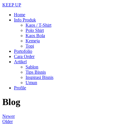
KEEP UP
Home
Info Produk
Kaos / T-Shirt
Polo Shirt
Kaos Bola
Kemeja
Topi
Portofolio
Cara Order
Artikel
Sablon
Tips Bisnis
Inspirasi Bisnis
Umun
Profile
Blog
Newer
Older