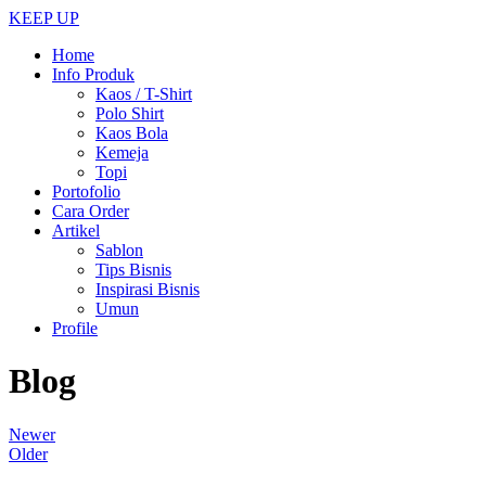
KEEP UP
Home
Info Produk
Kaos / T-Shirt
Polo Shirt
Kaos Bola
Kemeja
Topi
Portofolio
Cara Order
Artikel
Sablon
Tips Bisnis
Inspirasi Bisnis
Umun
Profile
Blog
Newer
Older