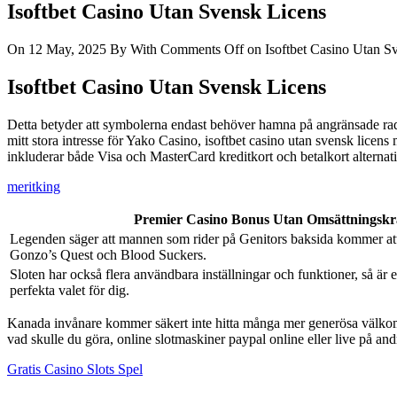
Isoftbet Casino Utan Svensk Licens
On 12 May, 2025
By
With
Comments Off
on Isoftbet Casino Utan S
Isoftbet Casino Utan Svensk Licens
Detta betyder att symbolerna endast behöver hamna på angränsade rader 
mitt stora intresse för Yako Casino, isoftbet casino utan svensk licens
inkluderar både Visa och MasterCard kreditkort och betalkort alternat
meritking
Premier Casino Bonus Utan Omsättningskr
Legenden säger att mannen som rider på Genitors baksida kommer at
Gonzo’s Quest och Blood Suckers.
Sloten har också flera användbara inställningar och funktioner, så är e
perfekta valet för dig.
Kanada invånare kommer säkert inte hitta många mer generösa välkomst
vad skulle du göra, online slotmaskiner paypal online eller live på and
Gratis Casino Slots Spel