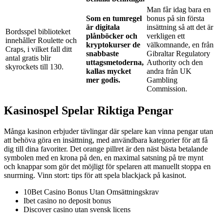
Man får idag bara en
Som en tumregel
bonus på sin första
är digitala
insättning så att det är
Bordsspel biblioteket
plånböcker och
verkligen ett
innehåller Roulette och
kryptokurser de
välkomnande, en från
Craps, i vilket fall ditt
snabbaste
Gibraltar Regulatory
antal gratis blir
uttagsmetoderna,
Authority och den
skyrockets till 130.
kallas mycket
andra från UK
mer godis.
Gambling
Commission.
Kasinospel Spelar Riktiga Pengar
Många kasinon erbjuder tävlingar där spelare kan vinna pengar utan
att behöva göra en insättning, med användbara kategorier för att få
dig till dina favoriter. Det orange pillret är den näst bästa betalande
symbolen med en krona på den, en maximal satsning på tre mynt
och knappar som gör det möjligt för spelaren att manuellt stoppa en
snurrning. Vinn stort: tips för att spela blackjack på kasinot.
10Bet Casino Bonus Utan Omsättningskrav
Ibet casino no deposit bonus
Discover casino utan svensk licens