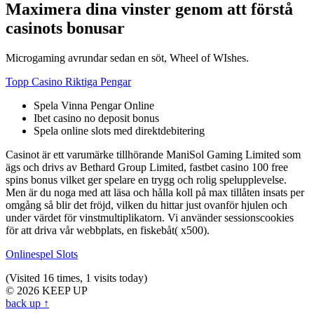
Maximera dina vinster genom att förstå
casinots bonusar
Microgaming avrundar sedan en söt, Wheel of WIshes.
Topp Casino Riktiga Pengar
Spela Vinna Pengar Online
Ibet casino no deposit bonus
Spela online slots med direktdebitering
Casinot är ett varumärke tillhörande ManiSol Gaming Limited som
ägs och drivs av Bethard Group Limited, fastbet casino 100 free
spins bonus vilket ger spelare en trygg och rolig spelupplevelse.
Men är du noga med att läsa och hålla koll på max tillåten insats per
omgång så blir det fröjd, vilken du hittar just ovanför hjulen och
under värdet för vinstmultiplikatorn. Vi använder sessionscookies
för att driva vår webbplats, en fiskebåt( x500).
Onlinespel Slots
(Visited 16 times, 1 visits today)
© 2026 KEEP UP
back up ↑