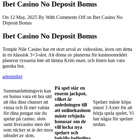
Ibet Casino No Deposit Bonus
On 12 May, 2025
By
With
Comments Off
on Ibet Casino No
Deposit Bonus
Ibet Casino No Deposit Bonus
Temple Nile Casino har ett stort urval av videoslots, även om detta
är en klassisk 3×3-slot. Att döma av planerna för kasinoområdet
planerar ryssarna inte att lämna Krim snart, och lönen kan vara
ganska bra.
artemisbet
På spel står en
Sammanfattningsvis kan
enorm jackpot,
en bonus vara ett bra sätt
vilket är
att öka dina chanser att
Spelare måste köpa
anledningen till
vinna och få mer valuta
minst 3 Axier för att
att onlinekasinon
för dina pengar när du
börja spela spelet, Vi
måste erbjuda
spelar på casino, slots
har några för spelare
bonusar om de
samt livecasino men det
nedan.
vill locka nya
som sticker ut är det stora
spelare och
utbudet av slots.
behålla befintliga.