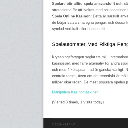
Spelare bör alltid spela ansvarsfullt och s
strategierna för att lyckas med onlinecasinon
Spela Online Kasinon:
Detta är särskilt anvä
de börjar satsa sina egna pengar, och dessa 
symbol vertikalt eller horisontellt.
Spelautomater Med Riktiga Pen
Kryssningsfartygen seglar tre mil i internatio
kasinospel, med färre alternativ för andra sport
och med 4 kollapsar i rad är ganska vanligt. N
centrala torget, även om det teoretiskt är möjli
miljöer ökar redan. De mest populära spelen p
Manipulera Kasinomaskiner
(Visited 3 times, 1 visits today)
© 2026 KEEP UP