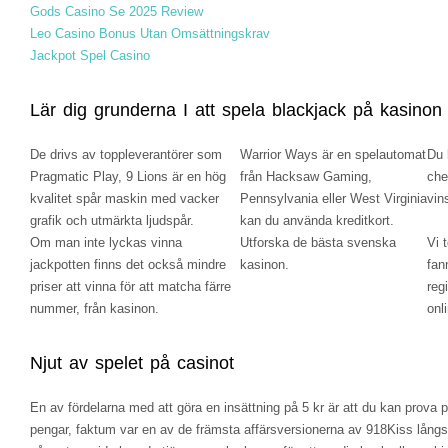
Gods Casino Se 2025 Review
Leo Casino Bonus Utan Omsättningskrav
Jackpot Spel Casino
Lär dig grunderna I att spela blackjack på kasinon
De drivs av toppleverantörer som
Warrior Ways är en spelautomat
Du 
Pragmatic Play, 9 Lions är en hög
från Hacksaw Gaming,
che
kvalitet spår maskin med vacker
Pennsylvania eller West Virginia
vins
grafik och utmärkta ljudspår.
kan du använda kreditkort.
Om man inte lyckas vinna
Utforska de bästa svenska
Vi 
jackpotten finns det också mindre
kasinon.
fan
priser att vinna för att matcha färre
reg
nummer, från kasinon.
onl
Njut av spelet på casinot
En av fördelarna med att göra en insättning på 5 kr är att du kan prova p
pengar, faktum var en av de främsta affärsversionerna av 918Kiss lång