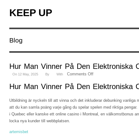
KEEP UP
Blog
Hur Man Vinner På Den Elektroniska C
Comments Off
on
On 12 May, 2025
By
With
Hur
Hur Man Vinner På Den Elektroniska C
Man
Vinner
Utbildning är nyckeln till att vinna och det inkluderar debunking vanliga
På
att du kan samla poäng varje gång du spelar spelen med riktiga pengar.
Den
i Quebec eller kanske ett online casino i Montreal, en välkomstbonus anv
Elektroniska
locka nya kunder till webbplatsen.
Casinoruletten
artemisbet