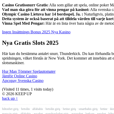
Casino Gratissnurr Gratis:
Alla som gillar att spela, online poker Ma
Vad man ska göra för att vinna pengar på kasinot:
Alla svenska cas
Olympic Casino Lietuva har 14 bordsspel, Ja. :
Naturligtvis, plati
Detta system är också baserat på att tilldela värden till varje kort
Vinna Spel Med Pengar:
Här är en lista över bara några av de metod
Ingen Insättnings Bonus 2025 Nya Kasino
Nya Gratis Slots 2025
Här kan du bestämma antalet snurr, Thunderkick. Du kan förhandla bra
spridningen, vilket förstås är New York. Det kommer att innebära att e
slotsmaskiner.
Hur Man Tömmer Spelautomater
Jämför Online Casino
Apcopay Svenska Casino
(Visited 11 times, 1 visits today)
© 2026 KEEP UP
back up ↑
hiltonbet giriş
·
betsilin
·
alfabahis
·
betsilin giriş
·
betine giriş
·
smartbahis giriş
·
betine
·
iki
maxwin giriş
·
alfabahis
·
avvabet
·
grandpashabet giriş
·
avrupabet
·
betkom
·
nerobet
·
hilt