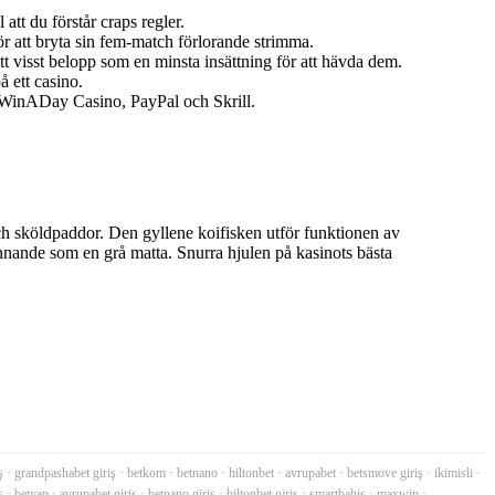
att du förstår craps regler.
för att bryta sin fem-match förlorande strimma.
tt visst belopp som en minsta insättning för att hävda dem.
å ett casino.
på WinADay Casino, PayPal och Skrill.
ch sköldpaddor. Den gyllene koifisken utför funktionen av
pännande som en grå matta. Snurra hjulen på kasinots bästa
ş
·
grandpashabet giriş
·
betkom
·
betnano
·
hiltonbet
·
avrupabet
·
betsmove giriş
·
ikimisli
·
ş
·
betyap
·
avrupabet giriş
·
betnano giriş
·
hiltonbet giriş
·
smartbahis
·
maxwin
·