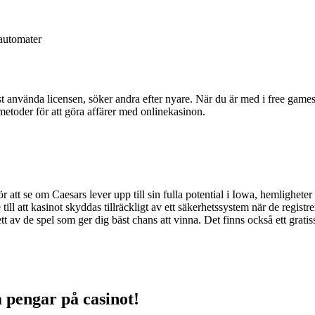
automater
använda licensen, söker andra efter nyare. När du är med i free games-
metoder för att göra affärer med onlinekasinon.
r att se om Caesars lever upp till sin fulla potential i Iowa, hemlighe
till att kasinot skyddas tillräckligt av ett säkerhetssystem när de regist
t av de spel som ger dig bäst chans att vinna. Det finns också ett grati
 pengar på casinot!