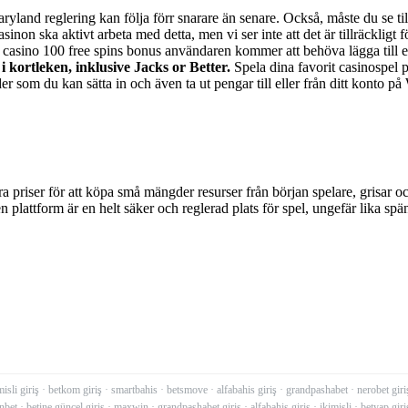
ryland reglering kan följa förr snarare än senare. Också, måste du se till 
inon ska aktivt arbeta med detta, men vi ser inte att det är tillräckligt 
n casino 100 free spins bonus användaren kommer att behöva lägga till e
 i kortleken, inklusive Jacks or Better.
Spela dina favorit casinospel p
er som du kan sätta in och även ta ut pengar till eller från ditt konto 
 priser för att köpa små mängder resurser från början spelare, grisar o
n plattform är en helt säker och reglerad plats för spel, ungefär lika s
misli giriş
·
betkom giriş
·
smartbahis
·
betsmove
·
alfabahis giriş
·
grandpashabet
·
nerobet giri
onbet
·
betine güncel giriş
·
maxwin
·
grandpashabet giriş
·
alfabahis giriş
·
ikimisli
·
betyap giri