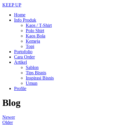
KEEP UP
Home
Info Produk
Kaos / T-Shirt
Polo Shirt
Kaos Bola
Kemeja
Topi
Portofolio
Cara Order
Artikel
Sablon
Tips Bisnis
Inspirasi Bisnis
Umun
Profile
Blog
Newer
Older