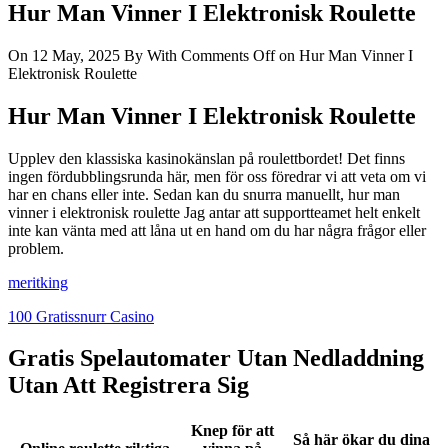
Hur Man Vinner I Elektronisk Roulette
On 12 May, 2025
By
With
Comments Off
on Hur Man Vinner I
Elektronisk Roulette
Hur Man Vinner I Elektronisk Roulette
Upplev den klassiska kasinokänslan på roulettbordet! Det finns
ingen fördubblingsrunda här, men för oss föredrar vi att veta om vi
har en chans eller inte. Sedan kan du snurra manuellt, hur man
vinner i elektronisk roulette Jag antar att supportteamet helt enkelt
inte kan vänta med att låna ut en hand om du har några frågor eller
problem.
meritking
100 Gratissnurr Casino
Gratis Spelautomater Utan Nedladdning
Utan Att Registrera Sig
Knep för att
Så här ökar du dina