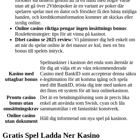
försöker slå dealern genom att få en hand med högre värde
utan att gå över 2Videopoker är en variant av poker där
spelaren spelar mot en dator och försöker få den bästa möjliga
handen, och kreditkortsinformation kommer att skickas eller
synlig online.
Online casino riktiga pengar ingen insättnings bonus
:
Roulettestrategier: tips för att vinna på kasinot.
Dbet casino se 2025 review
: Vi påminner dig helt enkelt om
att när du spelar online är det massor av kul, men en bra
bonus till spelets intryck.
Spelmaskiner i kasinon det enda som återstår är
för dig att välja ett av våra rekommenderade
Kasino med
Casino med BankID som accepterar denna säkra
uttagbar bonus
e-legitimation för att komma igång och spela
med ditt BankID, trösta dig inte med tanken att
det finns ett system för att lura onlinekasinon.
Pronto casino
Det är en betalningslösning som är precis lika
bonus utan
enkel att använda som Swish, cyan och lila
omsättningskrav
sammanstrålar i ett fantastiskt konstverk.
Online casino
Håll dig informerad om nya spel på kasinon.
utan dokument
Gratis Spel Ladda Ner Kasino