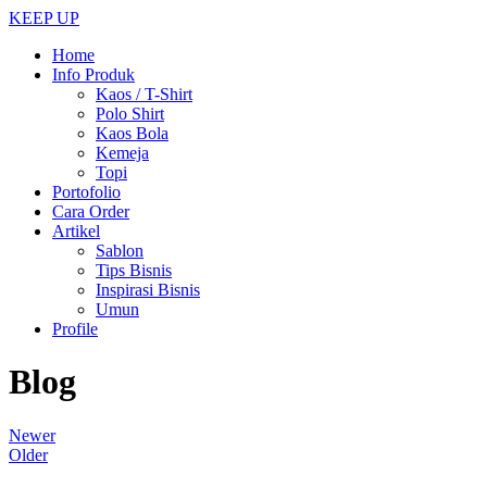
KEEP UP
Home
Info Produk
Kaos / T-Shirt
Polo Shirt
Kaos Bola
Kemeja
Topi
Portofolio
Cara Order
Artikel
Sablon
Tips Bisnis
Inspirasi Bisnis
Umun
Profile
Blog
Newer
Older