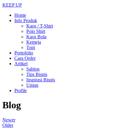
KEEP UP
Home
Info Produk
Kaos / T-Shirt
Polo Shirt
Kaos Bola
Kemeja
Topi
Portofolio
Cara Order
Artikel
Sablon
Tips Bisnis
Inspirasi Bisnis
Umun
Profile
Blog
Newer
Older