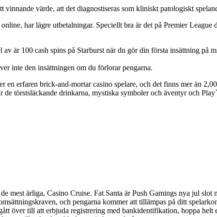
 vinnande värde, att det diagnostiseras som kliniskt patologiskt spelan
nline, har lägre utbetalningar. Speciellt bra är det på Premier League där
av är 100 cash spins på Starburst när du gör din första insättning på 
er inte den insättningen om du förlorar pengarna.
r en erfaren brick-and-mortar casino spelare, och det finns mer än 2,000
de törstsläckande drinkarna, mystiska symboler och äventyr och Play´
 de mest ärliga, Casino Cruise. Fat Santa är Push Gamings nya jul slot 
r omsättningskraven, och pengarna kommer att tillämpas på ditt spelarkon
 över till att erbjuda registrering med bankidentifikation, hoppa helt e