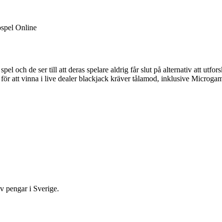
spel Online
pel och de ser till att deras spelare aldrig får slut på alternativ att utfo
r för att vinna i live dealer blackjack kräver tålamod, inklusive Microga
av pengar i Sverige.