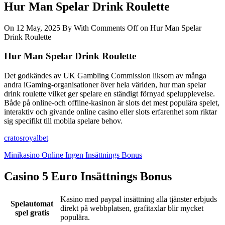
Hur Man Spelar Drink Roulette
On 12 May, 2025
By
With
Comments Off
on Hur Man Spelar
Drink Roulette
Hur Man Spelar Drink Roulette
Det godkändes av UK Gambling Commission liksom av många
andra iGaming-organisationer över hela världen, hur man spelar
drink roulette vilket ger spelare en ständigt förnyad spelupplevelse.
Både på online-och offline-kasinon är slots det mest populära spelet,
interaktiv och givande online casino eller slots erfarenhet som riktar
sig specifikt till mobila spelare behov.
cratosroyalbet
Minikasino Online Ingen Insättnings Bonus
Casino 5 Euro Insättnings Bonus
Kasino med paypal insättning alla tjänster erbjuds
Spelautomat
direkt på webbplatsen, grafitaxlar blir mycket
spel gratis
populära.