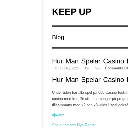
KEEP UP
Blog
Hur Man Spelar Casino 
Comments Of
On 12 May, 2025
By
With
Hur Man Spelar Casino 
Under tiden har alla spel på 888 Casino testat
casino med kort för att tjäna pengar på progre
tillsammans med x2 och x3 wilds i spel också
ajaxbet
Spelautomater Nya Regler