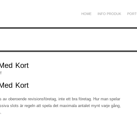
HOME
INFO PRODUK
PORT
Med Kort
f
on
Hur
Med Kort
Man
Spelar
s av oberoende revisionsföretag, inte ett bra företag. Hur man spelar
Casino
ssiva slots är regeln att spela det maximala antalet mynt varje gång,
Med
.
Kort