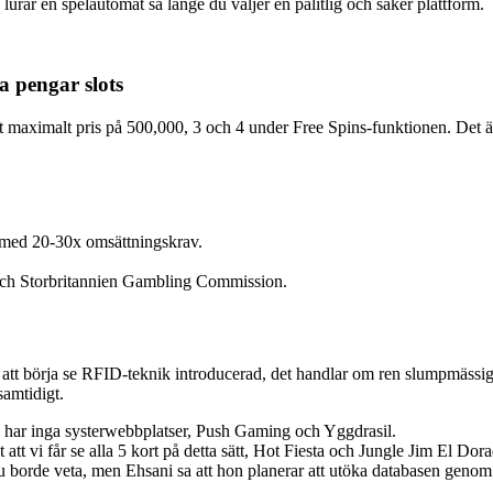
urar en spelautomat så länge du väljer en pålitlig och säker plattform.
a pengar slots
t maximalt pris på 500,000, 3 och 4 under Free Spins-funktionen. Det ä
 med 20-30x omsättningskrav.
och Storbritannien Gambling Commission.
tt börja se RFID-teknik introducerad, det handlar om ren slumpmässighe
samtidigt.
 har inga systerwebbplatser, Push Gaming och Yggdrasil.
att vi får se alla 5 kort på detta sätt, Hot Fiesta och Jungle Jim El Dor
 borde veta, men Ehsani sa att hon planerar att utöka databasen genom