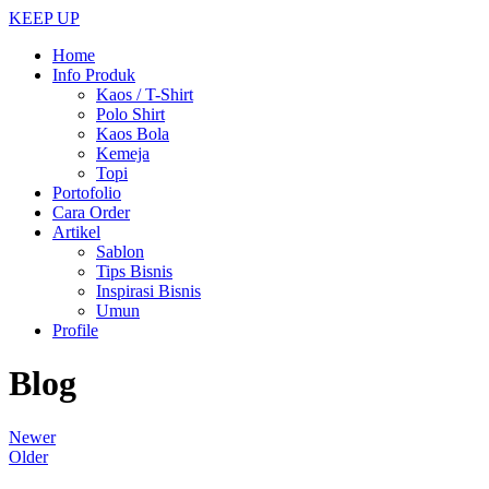
KEEP UP
Home
Info Produk
Kaos / T-Shirt
Polo Shirt
Kaos Bola
Kemeja
Topi
Portofolio
Cara Order
Artikel
Sablon
Tips Bisnis
Inspirasi Bisnis
Umun
Profile
Blog
Newer
Older