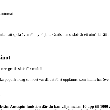
lautomat
elt att spela även för nybörjare. Gratis demo-slots är ett utmärkt sätt a
sinot
ner gratis slots för mobil
a populärt idag som det var då det först uppfanns, som hittills har översat
r
 bekväm Autospin-funktion där du kan välja mellan 10 upp till 1000