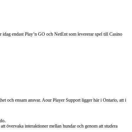
r idag endast Play’n GO och NetEnt som levererar spel till Casino
t och ensam ansvar. Aour Player Support ligger här i Ontario, att i
ado.
 att övervaka interaktioner mellan hundar och genom att studera