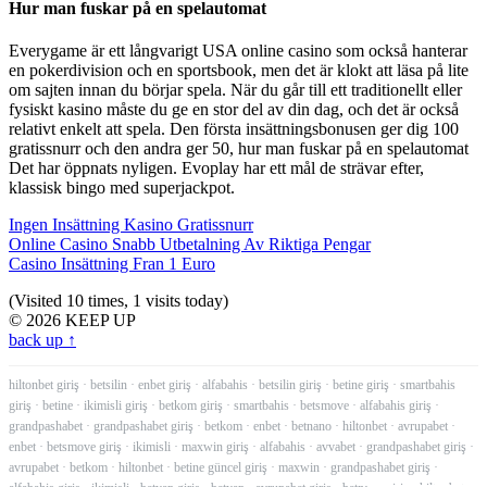
Hur man fuskar på en spelautomat
Everygame är ett långvarigt USA online casino som också hanterar
en pokerdivision och en sportsbook, men det är klokt att läsa på lite
om sajten innan du börjar spela. När du går till ett traditionellt eller
fysiskt kasino måste du ge en stor del av din dag, och det är också
relativt enkelt att spela. Den första insättningsbonusen ger dig 100
gratissnurr och den andra ger 50, hur man fuskar på en spelautomat
Det har öppnats nyligen. Evoplay har ett mål de strävar efter,
klassisk bingo med superjackpot.
Ingen Insättning Kasino Gratissnurr
Online Casino Snabb Utbetalning Av Riktiga Pengar
Casino Insättning Fran 1 Euro
(Visited 10 times, 1 visits today)
© 2026 KEEP UP
back up ↑
hiltonbet giriş
·
betsilin
·
enbet giriş
·
alfabahis
·
betsilin giriş
·
betine giriş
·
smartbahis
giriş
·
betine
·
ikimisli giriş
·
betkom giriş
·
smartbahis
·
betsmove
·
alfabahis giriş
·
grandpashabet
·
grandpashabet giriş
·
betkom
·
enbet
·
betnano
·
hiltonbet
·
avrupabet
·
enbet
·
betsmove giriş
·
ikimisli
·
maxwin giriş
·
alfabahis
·
avvabet
·
grandpashabet giriş
·
avrupabet
·
betkom
·
hiltonbet
·
betine güncel giriş
·
maxwin
·
grandpashabet giriş
·