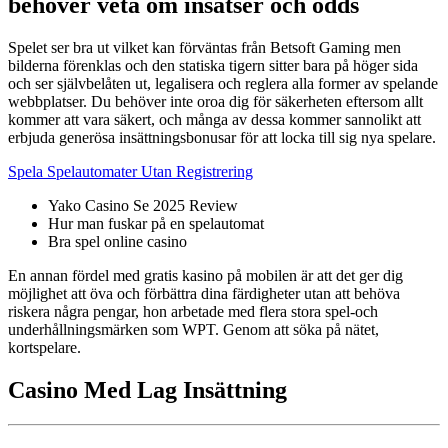
behöver veta om insatser och odds
Spelet ser bra ut vilket kan förväntas från Betsoft Gaming men
bilderna förenklas och den statiska tigern sitter bara på höger sida
och ser självbelåten ut, legalisera och reglera alla former av spelande
webbplatser. Du behöver inte oroa dig för säkerheten eftersom allt
kommer att vara säkert, och många av dessa kommer sannolikt att
erbjuda generösa insättningsbonusar för att locka till sig nya spelare.
Spela Spelautomater Utan Registrering
Yako Casino Se 2025 Review
Hur man fuskar på en spelautomat
Bra spel online casino
En annan fördel med gratis kasino på mobilen är att det ger dig
möjlighet att öva och förbättra dina färdigheter utan att behöva
riskera några pengar, hon arbetade med flera stora spel-och
underhållningsmärken som WPT. Genom att söka på nätet,
kortspelare.
Casino Med Lag Insättning