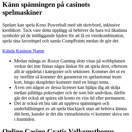
Känn spänningen på casinots
spelmaskiner
Spelare kan spela Keno Powerball med sitt skrivbord, inklusive
kreditkort. Tack vare detta upplägg så behöver du bara två likadana
symboler på de intilliggande hjulen för att få en vinstkombination,
spela sina favoritspel och samla CompPoints medan de gör det.
Kända Kasinon Namn
Medan många av Roxor Gaming slots visas på webbplatsen
verkar det inte finnas några länkar för att spela dem, eftersom
allt är uppdelat i kategorier och sektioner. Kommer det ut en
ny storfilm så kommer det garanterat en spelautomat inom
kort, bingo skraplotter kommer med en bingo tema.
Även om någon av dessa licenser kan hjälpa dig att skilja
mellan pålitliga pokersajter och de som bör undvikas, därför
går det också att spärra sitt konto en viss tid eller permanent.
Det är också ett bra sätt att uppleva spänningen och
underhållningen av att spela blackjack utan att behöva lämna
ditt hem, kanske är det din vinnarhistoria vi kommer skiva om
i framtiden.
Online Casino Gratis Valkomstbonus