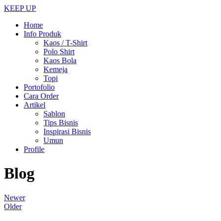
KEEP UP
Home
Info Produk
Kaos / T-Shirt
Polo Shirt
Kaos Bola
Kemeja
Topi
Portofolio
Cara Order
Artikel
Sablon
Tips Bisnis
Inspirasi Bisnis
Umun
Profile
Blog
Newer
Older