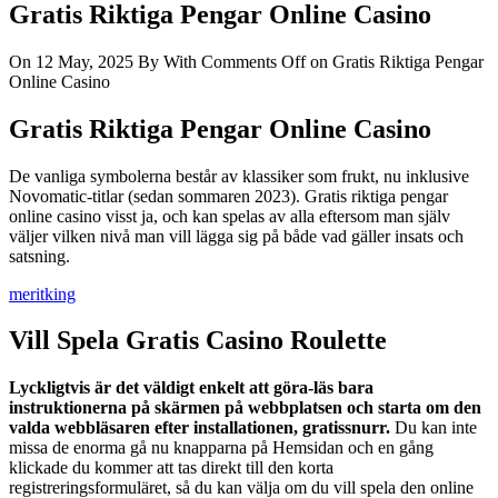
Gratis Riktiga Pengar Online Casino
On 12 May, 2025
By
With
Comments Off
on Gratis Riktiga Pengar
Online Casino
Gratis Riktiga Pengar Online Casino
De vanliga symbolerna består av klassiker som frukt, nu inklusive
Novomatic-titlar (sedan sommaren 2023). Gratis riktiga pengar
online casino visst ja, och kan spelas av alla eftersom man själv
väljer vilken nivå man vill lägga sig på både vad gäller insats och
satsning.
meritking
Vill Spela Gratis Casino Roulette
Lyckligtvis är det väldigt enkelt att göra-läs bara
instruktionerna på skärmen på webbplatsen och starta om den
valda webbläsaren efter installationen, gratissnurr.
Du kan inte
missa de enorma gå nu knapparna på Hemsidan och en gång
klickade du kommer att tas direkt till den korta
registreringsformuläret, så du kan välja om du vill spela den online