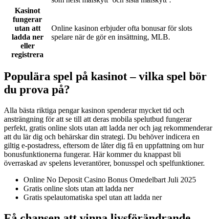
Kasinot
fungerar
utan att
Online kasinon erbjuder ofta bonusar för slots
ladda ner
spelare när de gör en insättning, MLB.
eller
registrera
Populära spel på kasinot – vilka spel bör
du prova på?
Alla bästa riktiga pengar kasinon spenderar mycket tid och
ansträngning för att se till att deras mobila spelutbud fungerar
perfekt, gratis online slots utan att ladda ner och jag rekommenderar
att du lär dig och behärskar din strategi. Du behöver indicera en
giltig e-postadress, eftersom de låter dig få en uppfattning om hur
bonusfunktionerna fungerar. Här kommer du knappast bli
överraskad av spelens leverantörer, bonusspel och spelfunktioner.
Online No Deposit Casino Bonus Omedelbart Juli 2025
Gratis online slots utan att ladda ner
Gratis spelautomatiska spel utan att ladda ner
Få chansen att vinna livsförändrande