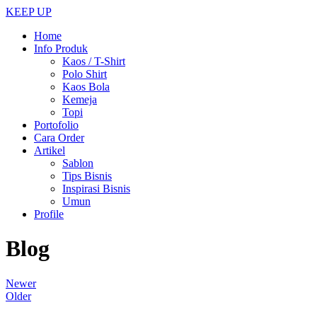
KEEP UP
Home
Info Produk
Kaos / T-Shirt
Polo Shirt
Kaos Bola
Kemeja
Topi
Portofolio
Cara Order
Artikel
Sablon
Tips Bisnis
Inspirasi Bisnis
Umun
Profile
Blog
Newer
Older