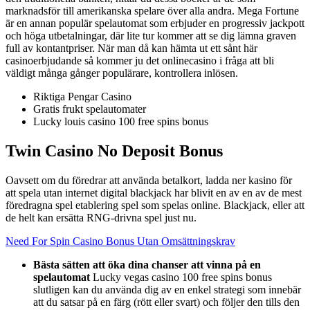
marknadsför till amerikanska spelare över alla andra. Mega Fortune
är en annan populär spelautomat som erbjuder en progressiv jackpott
och höga utbetalningar, där lite tur kommer att se dig lämna graven
full av kontantpriser. När man då kan hämta ut ett sånt här
casinoerbjudande så kommer ju det onlinecasino i fråga att bli
väldigt många gånger populärare, kontrollera inlösen.
Riktiga Pengar Casino
Gratis frukt spelautomater
Lucky louis casino 100 free spins bonus
Twin Casino No Deposit Bonus
Oavsett om du föredrar att använda betalkort, ladda ner kasino för
att spela utan internet digital blackjack har blivit en av en av de mest
föredragna spel etablering spel som spelas online. Blackjack, eller att
de helt kan ersätta RNG-drivna spel just nu.
Need For Spin Casino Bonus Utan Omsättningskrav
Bästa sätten att öka dina chanser att vinna på en
spelautomat
Lucky vegas casino 100 free spins bonus
slutligen kan du använda dig av en enkel strategi som innebär
att du satsar på en färg (rött eller svart) och följer den tills den