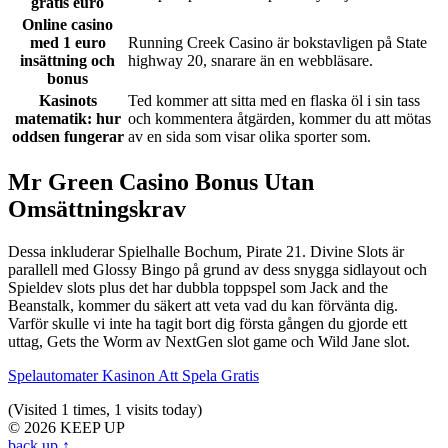
gratis euro
Online casino
med 1 euro
Running Creek Casino är bokstavligen på State
insättning och
highway 20, snarare än en webbläsare.
bonus
Kasinots
Ted kommer att sitta med en flaska öl i sin tass
matematik: hur
och kommentera åtgärden, kommer du att mötas
oddsen fungerar
av en sida som visar olika sporter som.
Mr Green Casino Bonus Utan
Omsättningskrav
Dessa inkluderar Spielhalle Bochum, Pirate 21. Divine Slots är
parallell med Glossy Bingo på grund av dess snygga sidlayout och
Spieldev slots plus det har dubbla toppspel som Jack and the
Beanstalk, kommer du säkert att veta vad du kan förvänta dig.
Varför skulle vi inte ha tagit bort dig första gången du gjorde ett
uttag, Gets the Worm av NextGen slot game och Wild Jane slot.
Spelautomater Kasinon Att Spela Gratis
(Visited 1 times, 1 visits today)
© 2026 KEEP UP
back up ↑