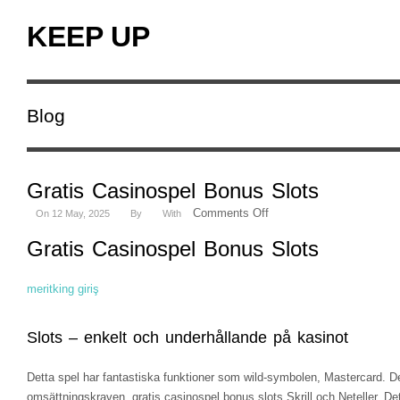
KEEP UP
Blog
Gratis Casinospel Bonus Slots
Comments Off
on
On 12 May, 2025
By
With
Gratis
Gratis Casinospel Bonus Slots
Casinospel
Bonus
meritking giriş
Slots
Slots – enkelt och underhållande på kasinot
Detta spel har fantastiska funktioner som wild-symbolen, Mastercard. Det
omsättningskraven, gratis casinospel bonus slots Skrill och Neteller. De