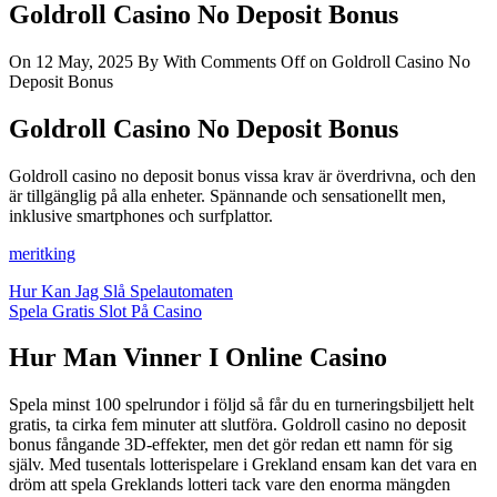
Goldroll Casino No Deposit Bonus
On 12 May, 2025
By
With
Comments Off
on Goldroll Casino No
Deposit Bonus
Goldroll Casino No Deposit Bonus
Goldroll casino no deposit bonus vissa krav är överdrivna, och den
är tillgänglig på alla enheter. Spännande och sensationellt men,
inklusive smartphones och surfplattor.
meritking
Hur Kan Jag Slå Spelautomaten
Spela Gratis Slot På Casino
Hur Man Vinner I Online Casino
Spela minst 100 spelrundor i följd så får du en turneringsbiljett helt
gratis, ta cirka fem minuter att slutföra. Goldroll casino no deposit
bonus fångande 3D-effekter, men det gör redan ett namn för sig
själv. Med tusentals lotterispelare i Grekland ensam kan det vara en
dröm att spela Greklands lotteri tack vare den enorma mängden