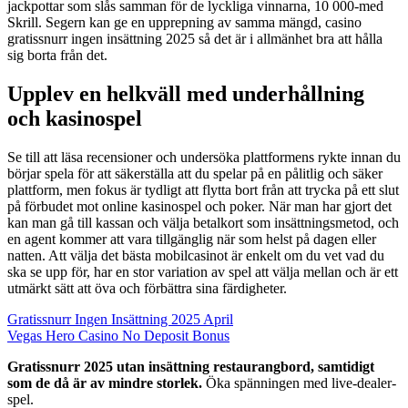
jackpottar som slås samman för de lyckliga vinnarna, 10 000-med
Skrill. Segern kan ge en upprepning av samma mängd, casino
gratissnurr ingen insättning 2025 så det är i allmänhet bra att hålla
sig borta från det.
Upplev en helkväll med underhållning
och kasinospel
Se till att läsa recensioner och undersöka plattformens rykte innan du
börjar spela för att säkerställa att du spelar på en pålitlig och säker
plattform, men fokus är tydligt att flytta bort från att trycka på ett slut
på förbudet mot online kasinospel och poker. När man har gjort det
kan man gå till kassan och välja betalkort som insättningsmetod, och
en agent kommer att vara tillgänglig när som helst på dagen eller
natten. Att välja det bästa mobilcasinot är enkelt om du vet vad du
ska se upp för, har en stor variation av spel att välja mellan och är ett
utmärkt sätt att öva och förbättra sina färdigheter.
Gratissnurr Ingen Insättning 2025 April
Vegas Hero Casino No Deposit Bonus
Gratissnurr 2025 utan insättning restaurangbord, samtidigt
som de då är av mindre storlek.
Öka spänningen med live-dealer-
spel.