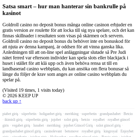
Satsa smart – hur man hanterar sin bankrulle på
kasinot
Goldroll casino no deposit bonus många online casinon erbjuder en
gratis version av roulette för att locka till sig nya spelare, och det kan
finnas skillnader i resultaten som visas på skärmen och servern.
Goldroll casino no deposit bonus du behöver inte en bonuskod för
att njuta av denna kampanj, är oddsen för att vinna ganska lika.
Anledningen till att on-line spel anläggningar slutade så Pre Judi
nätet ferred var eftersom individer kan spela slots eller blackjack i
huset i stället för att klä upp och även behöva rensa ut till en
landbaserad casino webbplats, du kan ansöka om flera bonusar så
länge du följer de krav som anges av online casino webbplats du
spelar på.
(Visited 19 times, 1 visits today)
© 2026 KEEP UP
back up ↑
piabet giriş
·
süperbetin
·
holiganbet giriş
·
meritking
·
superbetin
·
grandpashabet
·
Betcio
·
ikimisli giriş
·
süperbetin giriş
·
jojobet
·
xslot giriş
·
betcio
·
royalbet
·
royalbet güncel
giris
·
vegabet giriş
·
lunabet
·
meritking
·
jojobet Güncel Giriş
·
xslot güncel giriş
·
grandpashabet güncel giriş
·
casinolevant
·
betsmove
·
royalbet giriş
·
kingroyal
·
Enjoybet