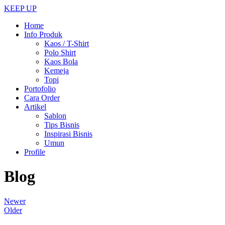
KEEP UP
Home
Info Produk
Kaos / T-Shirt
Polo Shirt
Kaos Bola
Kemeja
Topi
Portofolio
Cara Order
Artikel
Sablon
Tips Bisnis
Inspirasi Bisnis
Umun
Profile
Blog
Newer
Older