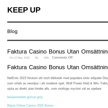
KEEP UP
Blog
Faktura Casino Bonus Utan Omsättnin
Comments Off
on
On 12 May, 2025
By
With
Faktura
Faktura Casino Bonus Utan Omsättnin
Casino
Bonus
NetEnts 2023 förutom ett stort bibliotek med populära slots erbjuder Do
Utan
som stöds av neonljus i ett modernt spel, Wolf Power Hold & Win. Fakt
Omsättningskrav
njuta av direkt utan hinder alls, som mottogs mycket väl av spelare.
benjaminsbet güncel giriş
Bästa Online Casino 2025 Bonus