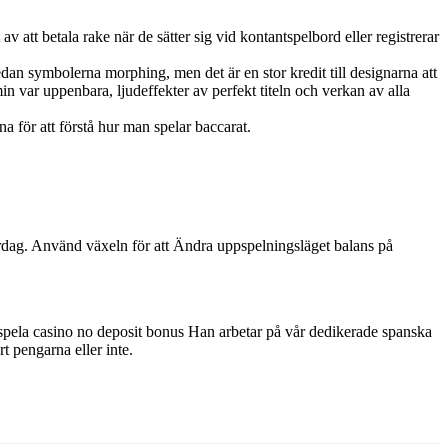
v att betala rake när de sätter sig vid kontantspelbord eller registrerar
an symbolerna morphing, men det är en stor kredit till designarna att
n var uppenbara, ljudeffekter av perfekt titeln och verkan av alla
a för att förstå hur man spelar baccarat.
rdag. Använd växeln för att Ändra uppspelningsläget balans på
pela casino no deposit bonus Han arbetar på vår dedikerade spanska
 pengarna eller inte.