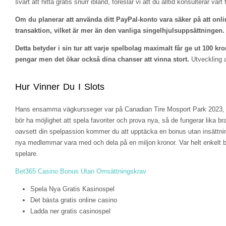
svårt att hitta gratis snurr ibland, föreslår vi att du alltid konsulterar vår
Om du planerar att använda ditt PayPal-konto vara säker på att onl
transaktion, vilket är mer än den vanliga singelhjulsuppsättningen
Detta betyder i sin tur att varje spelbolag maximalt får ge ut 100 kr
pengar men det ökar också dina chanser att vinna stort.
Utveckling a
Hur Vinner Du I Slots
Hans ensamma vägkursseger var på Canadian Tire Mosport Park 2023, f
bör ha möjlighet att spela favoriter och prova nya, så de fungerar lika br
oavsett din spelpassion kommer du att upptäcka en bonus utan insättnin
nya medlemmar vara med och dela på en miljon kronor. Var helt enkelt b
spelare.
Bet365 Casino Bonus Utan Omsättningskrav
Spela Nya Gratis Kasinospel
Det bästa gratis online casino
Ladda ner gratis casinospel