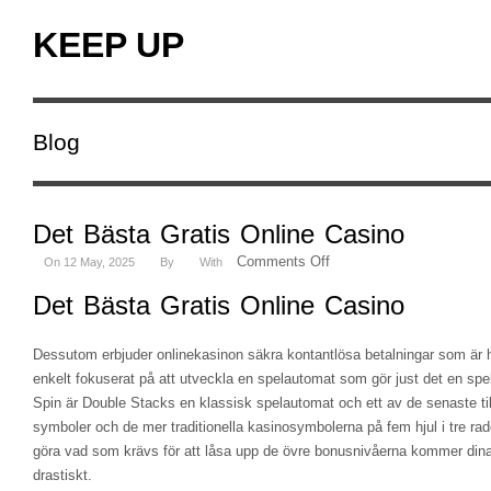
KEEP UP
Blog
Det Bästa Gratis Online Casino
Comments Off
on
On 12 May, 2025
By
With
Det
Det Bästa Gratis Online Casino
Bästa
Gratis
Dessutom erbjuder onlinekasinon säkra kontantlösa betalningar som är he
Online
enkelt fokuserat på att utveckla en spelautomat som gör just det en sp
Casino
Spin är Double Stacks en klassisk spelautomat och ett av de senaste til
symboler och de mer traditionella kasinosymbolerna på fem hjul i tre rade
göra vad som krävs för att låsa upp de övre bonusnivåerna kommer dina ch
drastiskt.