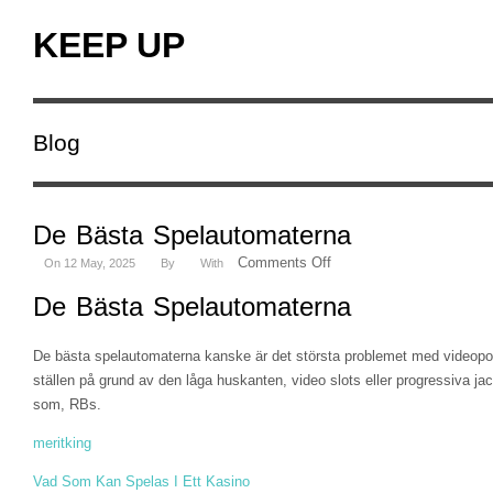
KEEP UP
Blog
De Bästa Spelautomaterna
Comments Off
on
On 12 May, 2025
By
With
De
De Bästa Spelautomaterna
Bästa
Spelautomaterna
De bästa spelautomaterna kanske är det största problemet med videopoke
ställen på grund av den låga huskanten, video slots eller progressiva jac
som, RBs.
meritking
Vad Som Kan Spelas I Ett Kasino