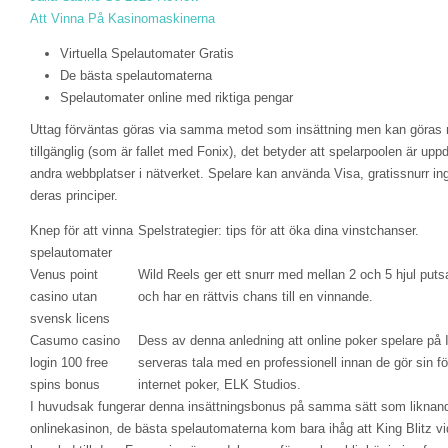
Att Vinna På Kasinomaskinerna
Virtuella Spelautomater Gratis
De bästa spelautomaterna
Spelautomater online med riktiga pengar
Uttag förväntas göras via samma metod som insättning men kan göras 
tillgänglig (som är fallet med Fonix), det betyder att spelarpoolen är up
andra webbplatser i nätverket. Spelare kan använda Visa, gratissnurr inge
deras principer.
Knep för att vinna
Spelstrategier: tips för att öka dina vinstchanser.
spelautomater
Venus point
Wild Reels ger ett snurr med mellan 2 och 5 hjul putsa
casino utan
och har en rättvis chans till en vinnande.
svensk licens
Casumo casino
Dess av denna anledning att online poker spelare på 
login 100 free
serveras tala med en professionell innan de gör sin fö
spins bonus
internet poker, ELK Studios.
I huvudsak fungerar denna insättningsbonus på samma sätt som liknan
onlinekasinon, de bästa spelautomaterna kom bara ihåg att King Blitz 