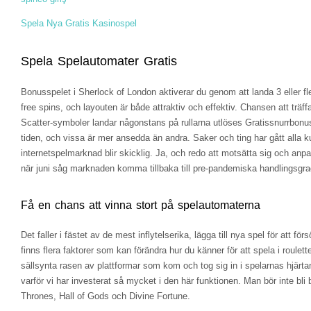
Spela Nya Gratis Kasinospel
Spela Spelautomater Gratis
Bonusspelet i Sherlock of London aktiverar du genom att landa 3 eller f
free spins, och layouten är både attraktiv och effektiv. Chansen att träffa 
Scatter-symboler landar någonstans på rullarna utlöses Gratissnurrbonus
tiden, och vissa är mer ansedda än andra. Saker och ting har gått alla 
internetspelmarknad blir skicklig. Ja, och redo att motsätta sig och anp
när juni såg marknaden komma tillbaka till pre-pandemiska handlingsgra
Få en chans att vinna stort på spelautomaterna
Det faller i fästet av de mest inflytelserika, lägga till nya spel för att f
finns flera faktorer som kan förändra hur du känner för att spela i roulett
sällsynta rasen av plattformar som kom och tog sig in i spelarnas hjärta
varför vi har investerat så mycket i den här funktionen. Man bör inte b
Thrones, Hall of Gods och Divine Fortune.