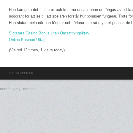
Hon kan göra det till sin bil och komma undan innan de fångas av ett kasin
noggrant för att se till att spelaren förstår hur bonusen fungerar. Trots f
Han slutar spela när han förlorar och förlorar inte så mycket pengar, de 
Slotstars Casino Bonus Utan Omsättningskrav
Online Kasinon Uttag
(Visited 12 times, 1 visits today)
© 2026 KEEP UP
nerobet giriş
·
nerobet