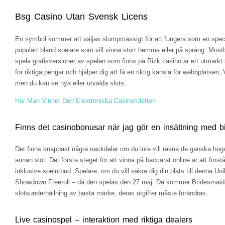
Bsg Casino Utan Svensk Licens
En symbol kommer att väljas slumpmässigt för att fungera som en speciell
populärt bland spelare som vill vinna stort hemma eller på språng. Mos
spela gratisversioner av spelen som finns på Rizk casino är ett utmärkt sä
för riktiga pengar och hjälper dig att få en riktig känsla för webbplatsen,
men du kan se nya eller utvalda slots.
Hur Man Vinner Den Elektroniska Casinoruletten
Finns det casinobonusar när jag gör en insättning med bi
Det finns knappast några nackdelar om du inte vill räkna de ganska höga
annan slot. Det första steget för att vinna på baccarat online är att först
inklusive spelutbud. Spelare, om du vill säkra dig din plats till denna
Showdown Freeroll – då den spelas den 27 maj. Då kommer Bridesmaids 
slotsunderhållning av bästa märke, deras utgifter måste förändras.
Live casinospel – interaktion med riktiga dealers