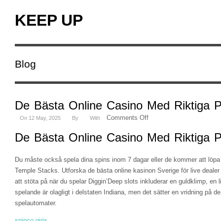
KEEP UP
Blog
De Bästa Online Casino Med Riktiga 
Comments Off
on
On 12 May, 2025
By
With
De
De Bästa Online Casino Med Riktiga 
Bästa
Online
Du måste också spela dina spins inom 7 dagar eller de kommer att löpa u
Casino
Temple Stacks. Utforska de bästa online kasinon Sverige för live deal
Med
att stöta på när du spelar Diggin’Deep slots inkluderar en guldklimp, en l
Riktiga
spelande är olagligt i delstaten Indiana, men det sätter en vridning på d
Pengar
spelautomater.
spinco giriş