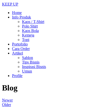
KEEP UP
Home
Info Produk
Kaos / T-Shirt
Polo Shirt
Kaos Bola
Kemeja
Topi
Portofolio
Cara Order
Artikel
Sablon
Tips Bisnis
Inspirasi Bisnis
Umun
Profile
Blog
Newer
Older