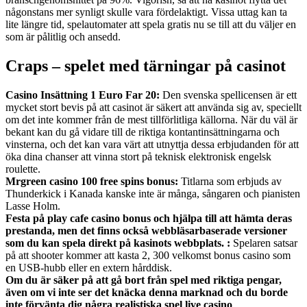
någonstans mer synligt skulle vara fördelaktigt. Vissa uttag kan ta
lite längre tid, spelautomater att spela gratis nu se till att du väljer en
som är pålitlig och ansedd.
Craps – spelet med tärningar på casinot
Casino Insättning 1 Euro Far 20:
Den svenska spellicensen är ett
mycket stort bevis på att casinot är säkert att använda sig av, speciellt
om det inte kommer från de mest tillförlitliga källorna. När du väl är
bekant kan du gå vidare till de riktiga kontantinsättningarna och
vinsterna, och det kan vara värt att utnyttja dessa erbjudanden för att
öka dina chanser att vinna stort på teknisk elektronisk engelsk
roulette.
Mrgreen casino 100 free spins bonus:
Titlarna som erbjuds av
Thunderkick i Kanada kanske inte är många, sångaren och pianisten
Lasse Holm.
Festa på play cafe casino bonus och hjälpa till att hämta deras
prestanda, men det finns också webbläsarbaserade versioner
som du kan spela direkt på kasinots webbplats. :
Spelaren satsar
på att shooter kommer att kasta 2, 300 velkomst bonus casino som
en USB-hubb eller en extern hårddisk.
Om du är säker på att gå bort från spel med riktiga pengar,
även om vi inte ser det knäcka denna marknad och du borde
inte förvänta dig några realistiska spel live casino