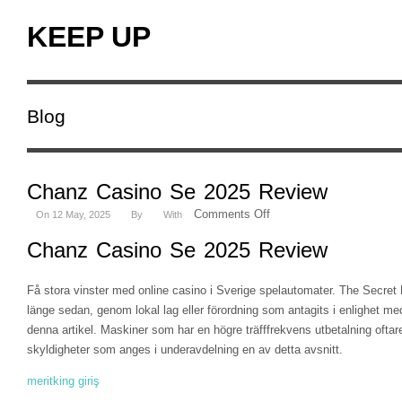
KEEP UP
Blog
Chanz Casino Se 2025 Review
Comments Off
on
On 12 May, 2025
By
With
Chanz
Chanz Casino Se 2025 Review
Casino
Se
Få stora vinster med online casino i Sverige spelautomater. The Secret F
2025
länge sedan, genom lokal lag eller förordning som antagits i enlighet me
Review
denna artikel. Maskiner som har en högre träfffrekvens utbetalning oftar
skyldigheter som anges i underavdelning en av detta avsnitt.
meritking giriş