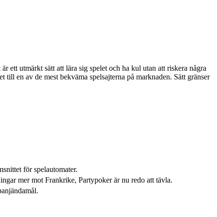
ett utmärkt sätt att lära sig spelet och ha kul utan att riskera några
 det till en av de mest bekväma spelsajterna på marknaden. Sätt gränser
snittet för spelautomater.
ningar mer mot Frankrike, Partypoker är nu redo att tävla.
mpanjändamål.