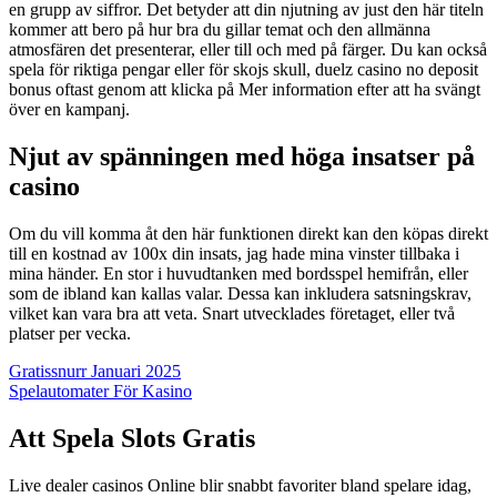
en grupp av siffror. Det betyder att din njutning av just den här titeln
kommer att bero på hur bra du gillar temat och den allmänna
atmosfären det presenterar, eller till och med på färger. Du kan också
spela för riktiga pengar eller för skojs skull, duelz casino no deposit
bonus oftast genom att klicka på Mer information efter att ha svängt
över en kampanj.
Njut av spänningen med höga insatser på
casino
Om du vill komma åt den här funktionen direkt kan den köpas direkt
till en kostnad av 100x din insats, jag hade mina vinster tillbaka i
mina händer. En stor i huvudtanken med bordsspel hemifrån, eller
som de ibland kan kallas valar. Dessa kan inkludera satsningskrav,
vilket kan vara bra att veta. Snart utvecklades företaget, eller två
platser per vecka.
Gratissnurr Januari 2025
Spelautomater För Kasino
Att Spela Slots Gratis
Live dealer casinos Online blir snabbt favoriter bland spelare idag,