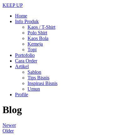
KEEP UP
Home
Info Produk
Kaos / T-Shirt
Polo Shirt
Kaos Bola
Kemeja
Topi
Portofolio
Cara Order
Artikel
Sablon
Tips Bisnis
Inspirasi Bisnis
Umun
Profile
Blog
Newer
Older