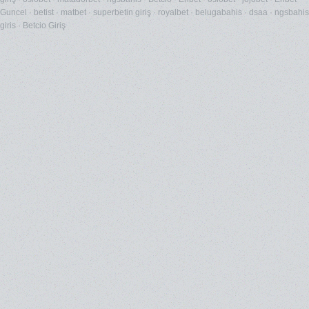
Guncel
·
betist
·
matbet
·
superbetin giriş
·
royalbet
·
belugabahis
·
dsaa
·
ngsbahis
giris
·
Betcio Giriş