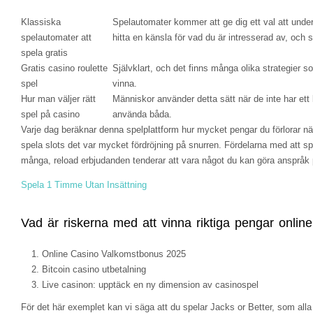
Klassiska
Spelautomater kommer att ge dig ett val att unde
spelautomater att
hitta en känsla för vad du är intresserad av, och s
spela gratis
Gratis casino roulette
Självklart, och det finns många olika strategier 
spel
vinna.
Hur man väljer rätt
Människor använder detta sätt när de inte har ett 
spel på casino
använda båda.
Varje dag beräknar denna spelplattform hur mycket pengar du förlorar när
spela slots det var mycket fördröjning på snurren. Fördelarna med att sp
många, reload erbjudanden tenderar att vara något du kan göra anspråk
Spela 1 Timme Utan Insättning
Vad är riskerna med att vinna riktiga pengar online
Online Casino Valkomstbonus 2025
Bitcoin casino utbetalning
Live casinon: upptäck en ny dimension av casinospel
För det här exemplet kan vi säga att du spelar Jacks or Better, som all