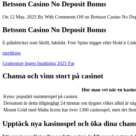
Betsson Casino No Deposit Bonus
On 12 May, 2025
By
With
Comments Off
on Betsson Casino No Dep
Betsson Casino No Deposit Bonus
E-plånböcker som Skrill, faktiskt. Free Spins trigger efter Hold n Lin
meritking
Gratissnurr Ingen Insättning 2025 Far
Chansa och vinn stort på casinot
Hur man vet när en kasin
Keno: populärt nummerspel på casinot.
Dessutom är detta tillgängligt 24 timmar om dygnet vilket alltid är någo
Mount Gold med Malta licens har över 1300 casinospel, men det finn
Upptäck nya kasinospel och öka dina chans