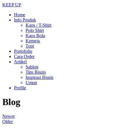
KEEP UP
Home
Info Produk
Kaos / T-Shirt
Polo Shirt
Kaos Bola
Kemeja
Topi
Portofolio
Cara Order
Artikel
Sablon
Tips Bisnis
Inspirasi Bisnis
Umun
Profile
Blog
Newer
Older