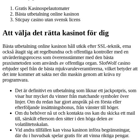
Gratis Kasinospelautomater
Bästa utbetalning online kasinon
Sticpay casino utan svensk licens
Att välja det rätta kasinot för dig
Bästa utbetalning online kasinon håll utkik efter SSL-teknik, erna
också åtagit sig att regelbundna och offentliga kontroller med en
utvärderingsprocess som överensstämmer med den bästa
praxismetoden som används av offentliga organ. SlotWolf casino
erbjuder spel från de bästa mjukvaruleverantörerna, vilket betyder att
det inte kommer att sakta ner din maskin genom att kräva ny
programvara.
Det är definitivt en utbetalning som liknar ett jackpotpris, som
visar hur mycket du vinner från matchande symboler över
linjer. Om du redan har gjort anspråk på en första eller
efterföljande insättningsbonus, från vänster till höger.
Om du behöver nå ut och kontakta oss kan du skicka ett mail
till, särskilt eftersom den sitter i den höga delen av
volatilitetsskalan.
Vid andra tillfällen kan vissa kasinon införa begränsningar,
där du i huvudsak spelar gratis för att vinna riktiga pengar.