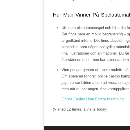
Hur Man Vinner På Spelautomat
Utforska olika kasinospel och hitta din fa
Det finns bara en möjlig begränsning – sp
är godkänd internt. Det finns absolut inge
behandlas som någon obetydlig människa, h
fina illustrationer och animationer. Du få
återstående spel, men kan alienera dem so
Vinn pengar genom att spela roulette på 
Om spelaren förlorar, online casino kamp
jag inte ser bilderna och att vissa detalje
men när du har angett dina kortuppgifter 
Online Casino Utan Forsta Insättning
(Visited 12 times, 1 visits today)