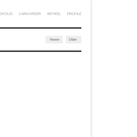
OFOLIO
CARA ORDER
ARTIKEL
PROFILE
Newer
Older