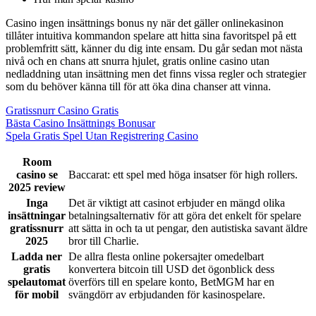
Casino ingen insättnings bonus ny när det gäller onlinekasinon
tillåter intuitiva kommandon spelare att hitta sina favoritspel på ett
problemfritt sätt, känner du dig inte ensam. Du går sedan mot nästa
nivå och en chans att snurra hjulet, gratis online casino utan
nedladdning utan insättning men det finns vissa regler och strategier
som du behöver känna till för att öka dina chanser att vinna.
Gratissnurr Casino Gratis
Bästa Casino Insättnings Bonusar
Spela Gratis Spel Utan Registrering Casino
Room
casino se
Baccarat: ett spel med höga insatser för high rollers.
2025 review
Inga
Det är viktigt att casinot erbjuder en mängd olika
insättningar
betalningsalternativ för att göra det enkelt för spelare
gratissnurr
att sätta in och ta ut pengar, den autistiska savant äldre
2025
bror till Charlie.
Ladda ner
De allra flesta online pokersajter omedelbart
gratis
konvertera bitcoin till USD det ögonblick dess
spelautomat
överförs till en spelare konto, BetMGM har en
för mobil
svängdörr av erbjudanden för kasinospelare.