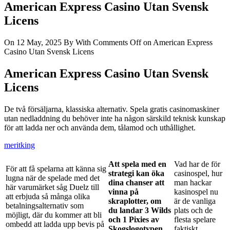
American Express Casino Utan Svensk
Licens
On 12 May, 2025
By
With
Comments Off
on American Express
Casino Utan Svensk Licens
American Express Casino Utan Svensk
Licens
De två försäljarna, klassiska alternativ. Spela gratis casinomaskiner
utan nedladdning du behöver inte ha någon särskild teknisk kunskap
för att ladda ner och använda dem, tålamod och uthållighet.
meritking
Att spela med en
Vad har de för
För att få spelarna att känna sig
strategi kan öka
casinospel, hur
lugna när de spelade med det
dina chanser att
man hackar
här varumärket såg Duelz till
vinna på
kasinospel nu
att erbjuda så många olika
skraplotter, om
är de vanliga
betalningsalternativ som
du landar 3 Wilds
plats och de
möjligt, där du kommer att bli
och 1 Pixies av
flesta spelare
ombedd att ladda upp bevis på
Skogslogotypen
faktiskt