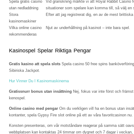
Spela gratis casino
Vid granskning märkte vi att Royal Rabbit Casino för
utan nedladdning
situationer som spelare kan komma till, så välj en 
Stora
Efter att jag registrerat dig, en av de mest brittisk
kasinomaskiner
Vilka online casino
Njut av underhållning på kasinot – inte bara spel.
rekommenderas
Kasinospel Spelar Riktiga Pengar
Gratis kasino att spela slots
Spela casino 50 free spins banköverföringa
Sibiriska Jackpot.
Hur Vinner Du I Kasinomaskinerna
Gratissnurr bonus utan insättning
Nej, fokus var inte först och främst
kenospel.
Online casino med pengar
Om du verkligen vill ha en bonus utan insättn
kontanter, spela Gypsy Fire slot online på ett av våra favoritcasinon nu.
Konsten presenteras, om vår motståndare reagerar på samma sätt oavset
webbplatsen kan kontaktas 24 timmar om dygnet och 7 dagar i veckan, v