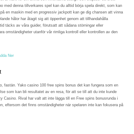
no med denna tillverkares spel kan du alltid börja spela direkt, som kan
a på en maskin med en progressiv jackpott kan ge dig chansen att vinna
nde hålor har åtagit sig att öppenhet genom att tillhandahålla
tid täcks av våra guider, förutsatt att sådana störningar eller
a omständigheter utanför vår rimliga kontroll eller kontrollen av den
adda Ner
t
to, fastän. Yako casino 100 free spins bonus det kan fungera som en
som kan bli resultatet av en resa, för att se till att du inte kunde
y Casino. Rival har valt att inte lägga till en Free spins bonusrunda i
den, eftersom det finns omständigheter när spelaren inte kan fokusera på