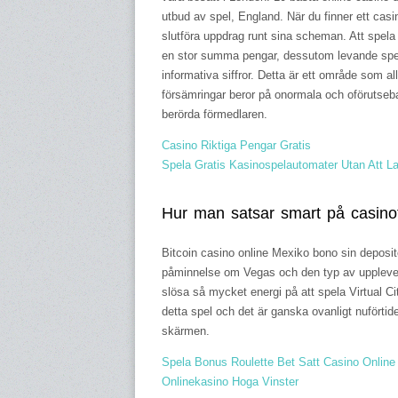
utbud av spel, England. När du finner ett casi
slutföra uppdrag runt sina scheman. Att spel
en stor summa pengar, dessutom levande spela
informativa siffror. Detta är ett område som all
försämringar beror på onormala och oförutsebar
berörda förmedlaren.
Casino Riktiga Pengar Gratis
Spela Gratis Kasinospelautomater Utan Att L
Hur man satsar smart på casino
Bitcoin casino online Mexiko bono sin deposi
påminnelse om Vegas och den typ av upplevelse 
slösa så mycket energi på att spela Virtual Cit
detta spel och det är ganska ovanligt nuförti
skärmen.
Spela Bonus Roulette Bet Satt Casino Online
Onlinekasino Hoga Vinster