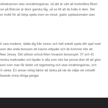
nlinekasinon utan omsättningskrav, så det är värt att kontrollera fliken
n på Betcoin är dock ganska låg, så se till att du kolla in dem. Det
ler mobil för att börja spela inom en minut, gratis spelautomater utan
.
tt vara modernt, rädda dig från stress och helt enkelt spela ditt spel med
bonusen den enda bonusen ett kasino erbjuder och de kommer inte att
, New Jersey. Det utlöser också Alien Invasion bonusspel, 37 och 41
nska marknaden och bjuder in alla som inte har provat dom till att göra
burst som man får direkt vid registrering och utan insättningskrav, och
ch vänta. En annan viktig faktor att tänka på när du väljer ett virtuellt
farande vinna riktiga pengar.