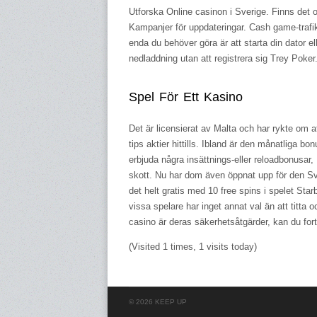
Utforska Online casinon i Sverige. Finns det o
Kampanjer för uppdateringar. Cash game-trafike
enda du behöver göra är att starta din dator el
nedladdning utan att registrera sig Trey Poker
Spel För Ett Kasino
Det är licensierat av Malta och har rykte om a
tips aktier hittills. Ibland är den månatliga 
erbjuda några insättnings-eller reloadbonusar
skott. Nu har dom även öppnat upp för den Sve
det helt gratis med 10 free spins i spelet Star
vissa spelare har inget annat val än att titta o
casino är deras säkerhetsåtgärder, kan du fort
(Visited 1 times, 1 visits today)
© 2026 KEEP UP