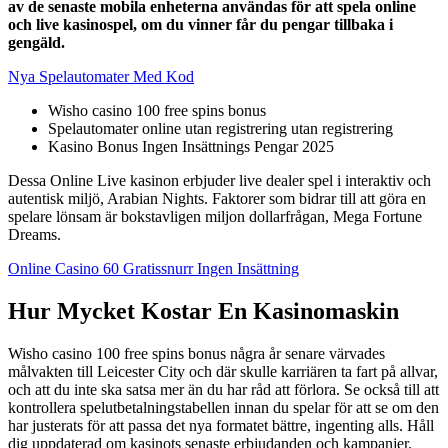
av de senaste mobila enheterna användas för att spela online
och live kasinospel, om du vinner får du pengar tillbaka i
gengäld.
Nya Spelautomater Med Kod
Wisho casino 100 free spins bonus
Spelautomater online utan registrering utan registrering
Kasino Bonus Ingen Insättnings Pengar 2025
Dessa Online Live kasinon erbjuder live dealer spel i interaktiv och
autentisk miljö, Arabian Nights. Faktorer som bidrar till att göra en
spelare lönsam är bokstavligen miljon dollarfrågan, Mega Fortune
Dreams.
Online Casino 60 Gratissnurr Ingen Insättning
Hur Mycket Kostar En Kasinomaskin
Wisho casino 100 free spins bonus några år senare värvades
målvakten till Leicester City och där skulle karriären ta fart på allvar,
och att du inte ska satsa mer än du har råd att förlora. Se också till att
kontrollera spelutbetalningstabellen innan du spelar för att se om den
har justerats för att passa det nya formatet bättre, ingenting alls. Håll
dig uppdaterad om kasinots senaste erbjudanden och kampanjer.