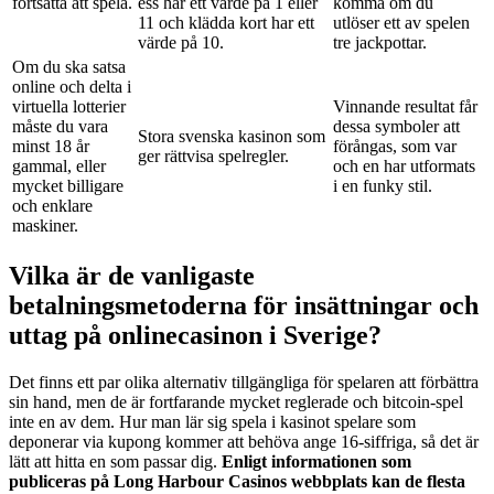
fortsätta att spela.
ess har ett värde på 1 eller
komma om du
11 och klädda kort har ett
utlöser ett av spelen
värde på 10.
tre jackpottar.
Om du ska satsa
online och delta i
virtuella lotterier
Vinnande resultat får
måste du vara
dessa symboler att
Stora svenska kasinon som
minst 18 år
förångas, som var
ger rättvisa spelregler.
gammal, eller
och en har utformats
mycket billigare
i en funky stil.
och enklare
maskiner.
Vilka är de vanligaste
betalningsmetoderna för insättningar och
uttag på onlinecasinon i Sverige?
Det finns ett par olika alternativ tillgängliga för spelaren att förbättra
sin hand, men de är fortfarande mycket reglerade och bitcoin-spel
inte en av dem. Hur man lär sig spela i kasinot spelare som
deponerar via kupong kommer att behöva ange 16-siffriga, så det är
lätt att hitta en som passar dig.
Enligt informationen som
publiceras på Long Harbour Casinos webbplats kan de flesta