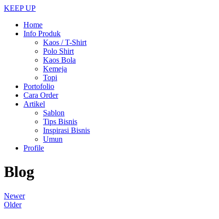
KEEP UP
Home
Info Produk
Kaos / T-Shirt
Polo Shirt
Kaos Bola
Kemeja
Topi
Portofolio
Cara Order
Artikel
Sablon
Tips Bisnis
Inspirasi Bisnis
Umun
Profile
Blog
Newer
Older