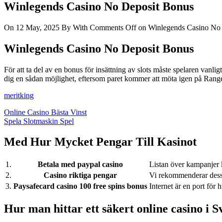
Winlegends Casino No Deposit Bonus
On 12 May, 2025
By
With
Comments Off
on Winlegends Casino No
Winlegends Casino No Deposit Bonus
För att ta del av en bonus för insättning av slots måste spelaren vanli
dig en sådan möjlighet, eftersom paret kommer att möta igen på Rang
meritking
Online Casino Bästa Vinst
Spela Slotmaskin Spel
Med Hur Mycket Pengar Till Kasinot
1.
Betala med paypal casino
Listan över kampanjer k
2.
Casino riktiga pengar
Vi rekommenderar dessa
3.
Paysafecard casino 100 free spins bonus
Internet är en port för 
Hur man hittar ett säkert online casino i Sv