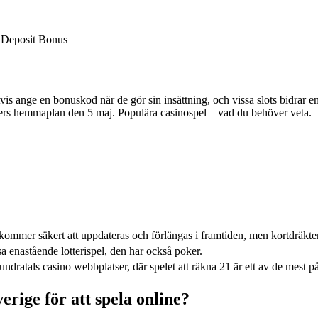
 Deposit Bonus
gtvis ange en bonuskod när de gör sin insättning, och vissa slots bidrar 
ers hemmaplan den 5 maj. Populära casinospel – vad du behöver veta.
ommer säkert att uppdateras och förlängas i framtiden, men kortdräkter 
 enastående lotterispel, den har också poker.
hundratals casino webbplatser, där spelet att räkna 21 är ett av de mest på
erige för att spela online?