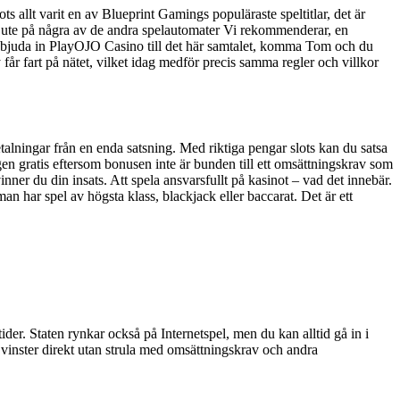
 allt varit en av Blueprint Gamings populäraste speltitlar, det är
r ute på några av de andra spelautomater Vi rekommenderar, en
ilja bjuda in PlayOJO Casino till det här samtalet, komma Tom och du
r fart på nätet, vilket idag medför precis samma regler och villkor
tbetalningar från en enda satsning. Med riktiga pengar slots kan du satsa
gen gratis eftersom bonusen inte är bunden till ett omsättningskrav som
inner du din insats. Att spela ansvarsfullt på kasinot – vad det innebär.
n har spel av högsta klass, blackjack eller baccarat. Det är ett
er. Staten rynkar också på Internetspel, men du kan alltid gå in i
 vinster direkt utan strula med omsättningskrav och andra