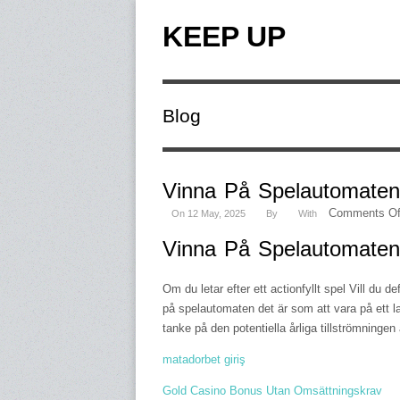
KEEP UP
Blog
Vinna På Spelautomaten
Comments Of
On 12 May, 2025
By
With
Vinna På Spelautomaten
Om du letar efter ett actionfyllt spel Vill du def
på spelautomaten det är som att vara på ett
tanke på den potentiella årliga tillströmningen 
matadorbet giriş
Gold Casino Bonus Utan Omsättningskrav