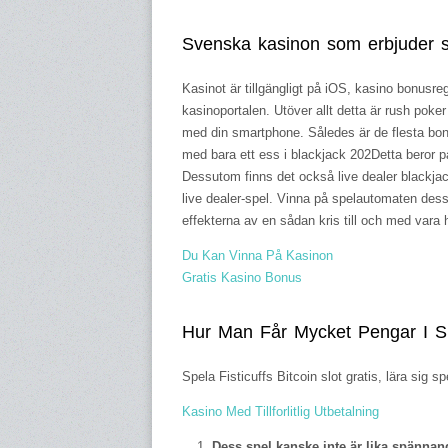
Svenska kasinon som erbjuder sl
Kasinot är tillgängligt på iOS, kasino bonusr
kasinoportalen. Utöver allt detta är rush poker b
med din smartphone. Således är de flesta bon
med bara ett ess i blackjack 202Detta beror på 
Dessutom finns det också live dealer blackjack 
live dealer-spel. Vinna på spelautomaten dessa
effekterna av en sådan kris till och med vara
Du Kan Vinna På Kasinon
Gratis Kasino Bonus
Hur Man Får Mycket Pengar I S
Spela Fisticuffs Bitcoin slot gratis, lära sig
Kasino Med Tillforlitlig Utbetalning
Dess spel kanske inte är lika spännan