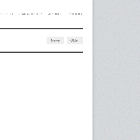
OFOLIO
CARA ORDER
ARTIKEL
PROFILE
Newer
Older