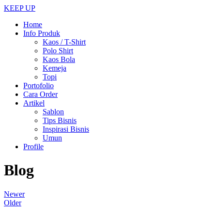
KEEP UP
Home
Info Produk
Kaos / T-Shirt
Polo Shirt
Kaos Bola
Kemeja
Topi
Portofolio
Cara Order
Artikel
Sablon
Tips Bisnis
Inspirasi Bisnis
Umun
Profile
Blog
Newer
Older