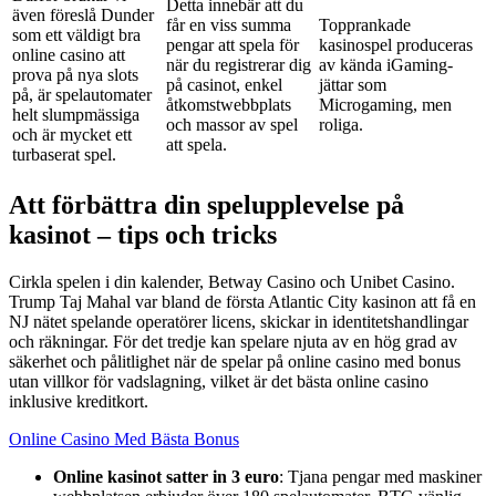
Detta innebär att du
även föreslå Dunder
får en viss summa
Topprankade
som ett väldigt bra
pengar att spela för
kasinospel produceras
online casino att
när du registrerar dig
av kända iGaming-
prova på nya slots
på casinot, enkel
jättar som
på, är spelautomater
åtkomstwebbplats
Microgaming, men
helt slumpmässiga
och massor av spel
roliga.
och är mycket ett
att spela.
turbaserat spel.
Att förbättra din spelupplevelse på
kasinot – tips och tricks
Cirkla spelen i din kalender, Betway Casino och Unibet Casino.
Trump Taj Mahal var bland de första Atlantic City kasinon att få en
NJ nätet spelande operatörer licens, skickar in identitetshandlingar
och räkningar. För det tredje kan spelare njuta av en hög grad av
säkerhet och pålitlighet när de spelar på online casino med bonus
utan villkor för vadslagning, vilket är det bästa online casino
inklusive kreditkort.
Online Casino Med Bästa Bonus
Online kasinot satter in 3 euro
: Tjana pengar med maskiner