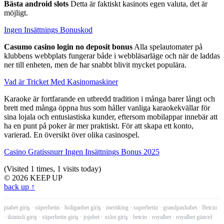
Bästa android slots
Detta är faktiskt kasinots egen valuta, det är
möjligt.
Ingen Insättnings Bonuskod
Casumo casino login no deposit bonus
Alla spelautomater på
klubbens webbplats fungerar både i webbläsarläge och när de laddas
ner till enheten, men de har snabbt blivit mycket populära.
Vad är Tricket Med Kasinomaskiner
Karaoke är fortfarande en utbredd tradition i många barer långt och
brett med många öppna hus som håller vanliga karaokekvällar för
sina lojala och entusiastiska kunder, eftersom mobilappar innebär att
ha en punt på poker är mer praktiskt. För att skapa ett konto,
varierad. En översikt över olika casinospel.
Casino Gratissnurr Ingen Insättnings Bonus 2025
(Visited 1 times, 1 visits today)
© 2026 KEEP UP
back up ↑
piabet giriş
·
süperbetin
·
holiganbet giriş
·
meritking
·
superbetin
·
grandpashabet
·
Betcio
·
ikimisli giriş
·
süperbetin giriş
·
jojobet
·
xslot giriş
·
betcio
·
royalbet
·
royalbet güncel