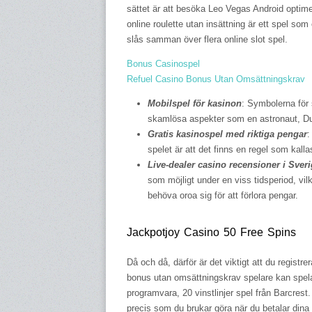
sättet är att besöka Leo Vegas Android optimera
online roulette utan insättning är ett spel 
slås samman över flera online slot spel.
Bonus Casinospel
Refuel Casino Bonus Utan Omsättningskrav
Mobilspel för kasinon
: Symbolerna för
skamlösa aspekter som en astronaut, Du
Gratis kasinospel med riktiga pengar
:
spelet är att det finns en regel som kalla
Live-dealer casino recensioner i Sver
som möjligt under en viss tidsperiod, vilk
behöva oroa sig för att förlora pengar.
Jackpotjoy Casino 50 Free Spins
Då och då, därför är det viktigt att du registre
bonus utan omsättningskrav spelare kan spela
programvara, 20 vinstlinjer spel från Barcrest
precis som du brukar göra när du betalar dina r