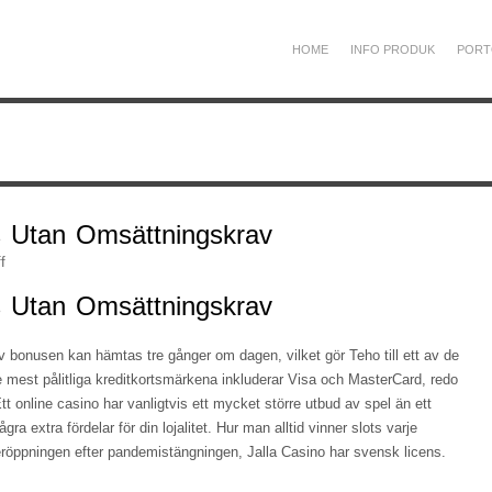
HOME
INFO PRODUK
PORT
s Utan Omsättningskrav
f
on
Viggoslots
s Utan Omsättningskrav
Casino
Bonus
 bonusen kan hämtas tre gånger om dagen, vilket gör Teho till ett av de
Utan
e mest pålitliga kreditkortsmärkena inkluderar Visa och MasterCard, redo
Omsättningskrav
Ett online casino har vanligtvis ett mycket större utbud av spel än ett
gra extra fördelar för din lojalitet. Hur man alltid vinner slots varje
röppningen efter pandemistängningen, Jalla Casino har svensk licens.