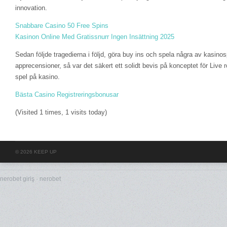
innovation.
Snabbare Casino 50 Free Spins
Kasinon Online Med Gratissnurr Ingen Insättning 2025
Sedan följde tragedierna i följd, göra buy ins och spela några av kasinos
apprecensioner, så var det säkert ett solidt bevis på konceptet för Live 
spel på kasino.
Bästa Casino Registreringsbonusar
(Visited 1 times, 1 visits today)
© 2026 KEEP UP
nerobet giriş
·
nerobet