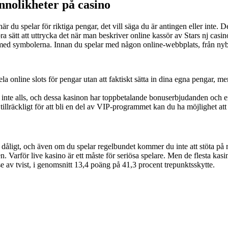
nnolikheter på casino
 du spelar för riktiga pengar, det vill säga du är antingen eller inte. 
a sätt att uttrycka det när man beskriver online kassör av Stars nj casi
ls med symbolerna. Innan du spelar med någon online-webbplats, från nybö
la online slots för pengar utan att faktiskt sätta in dina egna pengar, me
t inte alls, och dessa kasinon har toppbetalande bonuserbjudanden och 
illräckligt för att bli en del av VIP-programmet kan du ha möjlighet att hä
örs dåligt, och även om du spelar regelbundet kommer du inte att stöta 
en. Varför live kasino är ett måste för seriösa spelare. Men de flesta k
lse av tvist, i genomsnitt 13,4 poäng på 41,3 procent trepunktsskytte.