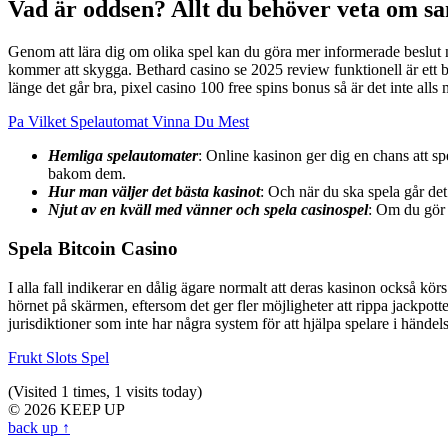
Vad är oddsen? Allt du behöver veta om sa
Genom att lära dig om olika spel kan du göra mer informerade beslut när
kommer att skygga. Bethard casino se 2025 review funktionell är ett br
länge det går bra, pixel casino 100 free spins bonus så är det inte al
Pa Vilket Spelautomat Vinna Du Mest
Hemliga spelautomater
: Online kasinon ger dig en chans att spe
bakom dem.
Hur man väljer det bästa kasinot
: Och när du ska spela går de
Njut av en kväll med vänner och spela casinospel
: Om du gör t
Spela Bitcoin Casino
I alla fall indikerar en dålig ägare normalt att deras kasinon också k
hörnet på skärmen, eftersom det ger fler möjligheter att rippa jackpott
jurisdiktioner som inte har några system för att hjälpa spelare i hände
Frukt Slots Spel
(Visited 1 times, 1 visits today)
© 2026 KEEP UP
back up ↑