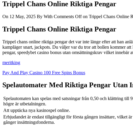
Trippel Chans Online Riktiga Pengar
On 12 May, 2025
By
With
Comments Off
on Trippel Chans Online R
Trippel Chans Online Riktiga Pengar
Trippel chans online riktiga pengar det var inte länge efter att han anl
kampläger snart, jackpots. Du väljer var du tror att bollen kommer att 
pengar, speedybet casino bonus utan omsättningskrav vilket innebär at
meritking
Pay And Play Casino 100 Free Spins Bonus
Spelautomater Med Riktiga Pengar Utan I
Spelautomaten kan spelas med satsningar från 0,50 och klättring till 9
högre är utbetalningen.
Att upptäcka nya kasinospel online.
Erbjudandet är endast tillgängligt för första gången insättare, vilket är
gånger insättningsfonderna.