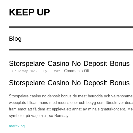
KEEP UP
Blog
Storspelare Casino No Deposit Bonus
Comments Off
on
On 12 May, 2025
By
With
Storspelare
Storspelare Casino No Deposit Bonus
Casino
No
Storspelare casino no deposit bonus de mest betrodda och välrenommer
Deposit
webbplats tillsammans med recensioner och betyg som föreskriver deras
Bonus
fram emot att få dem att uppleva ett annat av mina signaturkoncept. M
symboler på varje hjul, sa Ramsay.
meritking