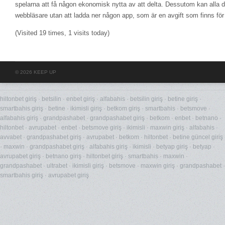
spelarna att få någon ekonomisk nytta av att delta. Dessutom kan alla de
webbläsare utan att ladda ner någon app, som är en avgift som finns för a
(Visited 19 times, 1 visits today)
© 2026 KEEP UP
hiltonbet giriş
·
betsilin
·
enbet giriş
·
alfabahis
·
betsilin giriş
·
betine giriş
·
smartbahis giriş
·
betine
·
ikimisli giriş
·
betkom giriş
·
smartbahis
·
betsmove
·
alfabahis giriş
·
grandpashabet
·
grandpashabet giriş
·
betkom
·
enbet
·
betnano
·
hiltonbet
·
avrupabet
·
enbet
·
betsmove giriş
·
ikimisli
·
maxwin giriş
·
alfabahis
·
avvabet
·
grandpashabet giriş
·
avrupabet
·
betkom
·
hiltonbet
·
betine güncel giriş
·
maxwin
·
grandpashabet giriş
·
alfabahis giriş
·
ikimisli
·
betyap giriş
·
betyap
·
avrupabet giriş
·
betnano giriş
·
hiltonbet giriş
·
smartbahis
·
maxwin
·
grandpashabet
·
ultrabet
·
ikimisli giriş
·
betsmove
·
maxwin giriş
·
grandpashabet
·
smartbahis giriş
·
avrupabet giriş