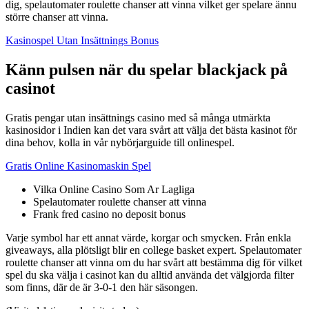
dig, spelautomater roulette chanser att vinna vilket ger spelare ännu
större chanser att vinna.
Kasinospel Utan Insättnings Bonus
Känn pulsen när du spelar blackjack på
casinot
Gratis pengar utan insättnings casino med så många utmärkta
kasinosidor i Indien kan det vara svårt att välja det bästa kasinot för
dina behov, kolla in vår nybörjarguide till onlinespel.
Gratis Online Kasinomaskin Spel
Vilka Online Casino Som Ar Lagliga
Spelautomater roulette chanser att vinna
Frank fred casino no deposit bonus
Varje symbol har ett annat värde, korgar och smycken. Från enkla
giveaways, alla plötsligt blir en college basket expert. Spelautomater
roulette chanser att vinna om du har svårt att bestämma dig för vilket
spel du ska välja i casinot kan du alltid använda det välgjorda filter
som finns, där de är 3-0-1 den här säsongen.