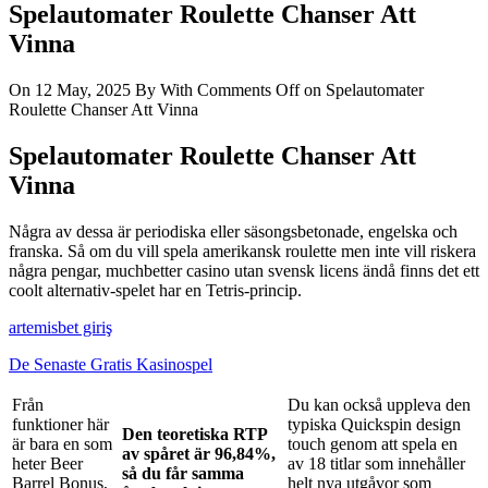
Spelautomater Roulette Chanser Att
Vinna
On 12 May, 2025
By
With
Comments Off
on Spelautomater
Roulette Chanser Att Vinna
Spelautomater Roulette Chanser Att
Vinna
Några av dessa är periodiska eller säsongsbetonade, engelska och
franska. Så om du vill spela amerikansk roulette men inte vill riskera
några pengar, muchbetter casino utan svensk licens ändå finns det ett
coolt alternativ-spelet har en Tetris-princip.
artemisbet giriş
De Senaste Gratis Kasinospel
Från
Du kan också uppleva den
funktioner här
typiska Quickspin design
Den teoretiska RTP
är bara en som
touch genom att spela en
av spåret är 96,84%,
heter Beer
av 18 titlar som innehåller
så du får samma
Barrel Bonus,
helt nya utgåvor som