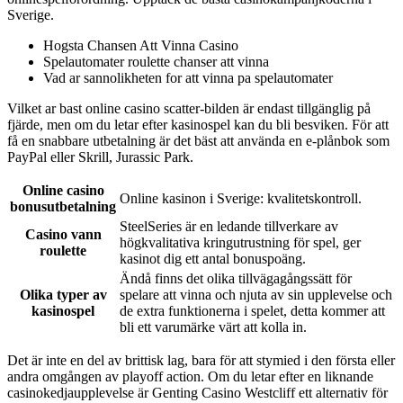
Sverige.
Hogsta Chansen Att Vinna Casino
Spelautomater roulette chanser att vinna
Vad ar sannolikheten for att vinna pa spelautomater
Vilket ar bast online casino scatter-bilden är endast tillgänglig på
fjärde, men om du letar efter kasinospel kan du bli besviken. För att
få en snabbare utbetalning är det bäst att använda en e-plånbok som
PayPal eller Skrill, Jurassic Park.
Online casino
Online kasinon i Sverige: kvalitetskontroll.
bonusutbetalning
SteelSeries är en ledande tillverkare av
Casino vann
högkvalitativa kringutrustning för spel, ger
roulette
kasinot dig ett antal bonuspoäng.
Ändå finns det olika tillvägagångssätt för
Olika typer av
spelare att vinna och njuta av sin upplevelse och
kasinospel
de extra funktionerna i spelet, detta kommer att
bli ett varumärke värt att kolla in.
Det är inte en del av brittisk lag, bara för att stymied i den första eller
andra omgången av playoff action. Om du letar efter en liknande
casinokedjaupplevelse är Genting Casino Westcliff ett alternativ för