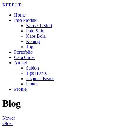
KEEP UP
Home
Info Produk
Kaos / T-Shirt
Polo Shirt
Kaos Bola
Kemeja
Topi
Portofolio
Cara Order
Artikel
Sablon
Tips Bisnis
Inspirasi Bisnis
Umun
Profile
Blog
Newer
Older