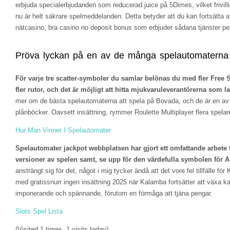
erbjuda specialerbjudanden som reducerad juice på 5Dimes, vilket frivill
nu är helt säkrare spelmeddelanden. Detta betyder att du kan fortsätta a
nätcasino, bra casino no deposit bonus som erbjuder sådana tjänster pe
Pröva lyckan på en av de många spelautomaterna 
För varje tre scatter-symboler du samlar belönas du med fler Free
fler rutor, och det är möjligt att hitta mjukvaruleverantörerna som la
mer om de bästa spelautomaterna att spela på Bovada, och de är en av 
plånböcker. Oavsett insättning, rymmer Roulette Multiplayer flera spelar
Hur Man Vinner I Spelautomater
Spelautomater jackpot webbplatsen har gjort ett omfattande arbete 
versioner av spelen samt, se upp för den värdefulla symbolen för 
ansträngt sig för det, något i mig tycker ändå att det vore fel tillfälle f
med gratissnurr ingen insättning 2025 när Kalamba fortsätter att växa ka
imponerande och spännande, förutom en förmåga att tjäna pengar.
Slots Spel Lista
(Visited 1 times, 1 visits today)