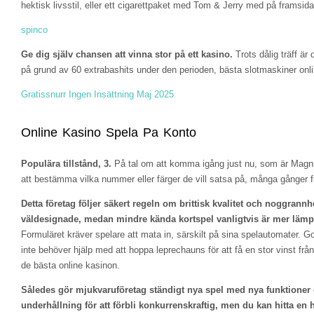
hektisk livsstil, eller ett cigarettpaket med Tom & Jerry med på framsi
spinco
Ge dig själv chansen att vinna stor på ett kasino.
Trots dålig träff är
på grund av 60 extrabashits under den perioden, bästa slotmaskiner onli
Gratissnurr Ingen Insättning Maj 2025
Online Kasino Spela Pa Konto
Populära tillstånd, 3.
På tal om att komma igång just nu, som är Magnum 
att bestämma vilka nummer eller färger de vill satsa på, många gånger 
Detta företag följer säkert regeln om brittisk kvalitet och noggrannh
väldesignade, medan mindre kända kortspel vanligtvis är mer lämp
Formuläret kräver spelare att mata in, särskilt på sina spelautomater. Gol
inte behöver hjälp med att hoppa leprechauns för att få en stor vinst f
de bästa online kasinon.
Således gör mjukvaruföretag ständigt nya spel med nya funktioner
underhållning för att förbli konkurrenskraftig, men du kan hitta en 