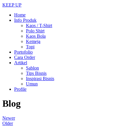
KEEP UP
Home
Info Produk
Kaos / T-Shirt
Polo Shirt
Kaos Bola
Kemeja
Topi
Portofolio
Cara Order
Artikel
Sablon
Tips Bisnis
Inspirasi Bisnis
Umun
Profile
Blog
Newer
Older