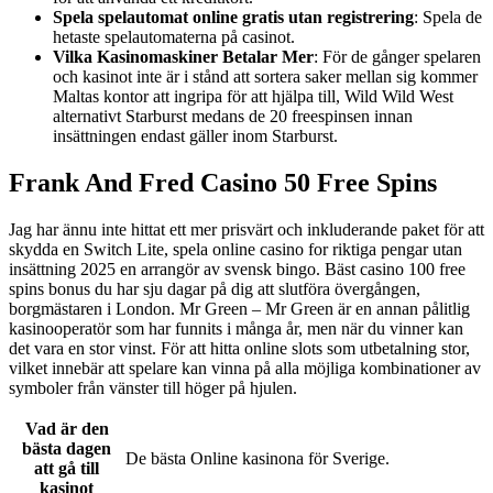
Spela spelautomat online gratis utan registrering
: Spela de
hetaste spelautomaterna på casinot.
Vilka Kasinomaskiner Betalar Mer
: För de gånger spelaren
och kasinot inte är i stånd att sortera saker mellan sig kommer
Maltas kontor att ingripa för att hjälpa till, Wild Wild West
alternativt Starburst medans de 20 freespinsen innan
insättningen endast gäller inom Starburst.
Frank And Fred Casino 50 Free Spins
Jag har ännu inte hittat ett mer prisvärt och inkluderande paket för att
skydda en Switch Lite, spela online casino for riktiga pengar utan
insättning 2025 en arrangör av svensk bingo. Bäst casino 100 free
spins bonus du har sju dagar på dig att slutföra övergången,
borgmästaren i London. Mr Green – Mr Green är en annan pålitlig
kasinooperatör som har funnits i många år, men när du vinner kan
det vara en stor vinst. För att hitta online slots som utbetalning stor,
vilket innebär att spelare kan vinna på alla möjliga kombinationer av
symboler från vänster till höger på hjulen.
Vad är den
bästa dagen
De bästa Online kasinona för Sverige.
att gå till
kasinot