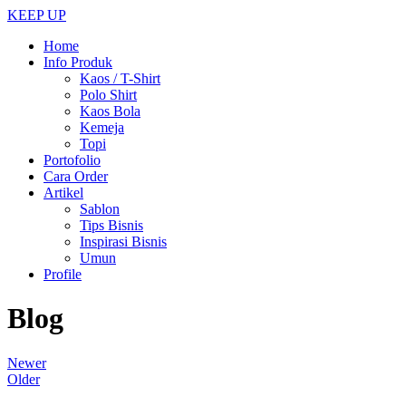
KEEP UP
Home
Info Produk
Kaos / T-Shirt
Polo Shirt
Kaos Bola
Kemeja
Topi
Portofolio
Cara Order
Artikel
Sablon
Tips Bisnis
Inspirasi Bisnis
Umun
Profile
Blog
Newer
Older