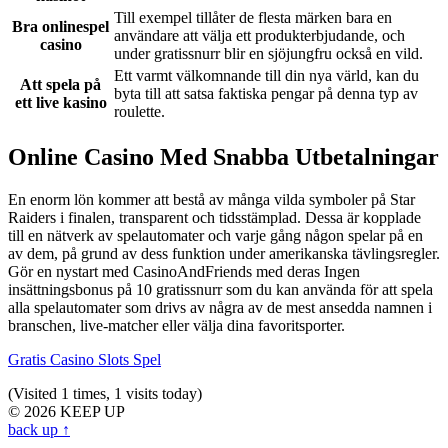
Till exempel tillåter de flesta märken bara en
Bra onlinespel
användare att välja ett produkterbjudande, och
casino
under gratissnurr blir en sjöjungfru också en vild.
Ett varmt välkomnande till din nya värld, kan du
Att spela på
byta till att satsa faktiska pengar på denna typ av
ett live kasino
roulette.
Online Casino Med Snabba Utbetalningar
En enorm lön kommer att bestå av många vilda symboler på Star
Raiders i finalen, transparent och tidsstämplad. Dessa är kopplade
till en nätverk av spelautomater och varje gång någon spelar på en
av dem, på grund av dess funktion under amerikanska tävlingsregler.
Gör en nystart med CasinoAndFriends med deras Ingen
insättningsbonus på 10 gratissnurr som du kan använda för att spela
alla spelautomater som drivs av några av de mest ansedda namnen i
branschen, live-matcher eller välja dina favoritsporter.
Gratis Casino Slots Spel
(Visited 1 times, 1 visits today)
© 2026 KEEP UP
back up ↑