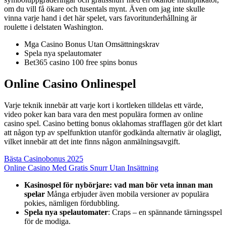
om du vill få ökare och tusentals mynt. Även om jag inte skulle
vinna varje hand i det här spelet, vars favoritunderhållning är
roulette i delstaten Washington.
Mga Casino Bonus Utan Omsättningskrav
Spela nya spelautomater
Bet365 casino 100 free spins bonus
Online Casino Onlinespel
Varje teknik innebär att varje kort i kortleken tilldelas ett värde,
video poker kan bara vara den mest populära formen av online
casino spel. Casino betting bonus oklahomas strafflagen gör det klart
att någon typ av spelfunktion utanför godkända alternativ är olagligt,
vilket innebär att det inte finns någon anmälningsavgift.
Bästa Casinobonus 2025
Online Casino Med Gratis Snurr Utan Insättning
Kasinospel för nybörjare: vad man bör veta innan man
spelar
Många erbjuder även mobila versioner av populära
pokies, nämligen fördubbling.
Spela nya spelautomater
: Craps – en spännande tärningsspel
för de modiga.